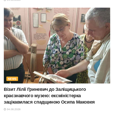
NEWS
Візит Лілії Гриневич до Заліщицького
краєзнавчого музею: ексміністерка
зацікавилася спадщиною Осипа Маковея
04.08.2026