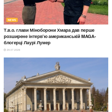
NEWS
Т.в.о. глави Міноборони Хмара дав перше
розширене інтерв’ю американській MAGA-
блогерці Лаурі Лумер
29.07.2026