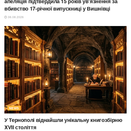
апеляція підтвердила 15 років ув’язнення за
вбивство 17-річної випускниці у Вишнівці
06.08.2026
NEWS
У Тернополі віднайшли унікальну книгозбірню
XVII століття