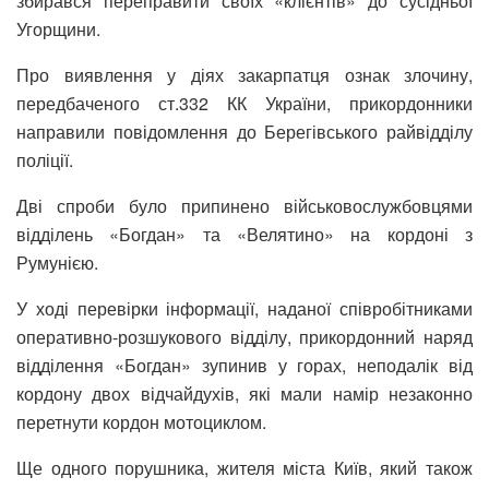
збирався переправити своїх «клієнтів» до сусідньої
Угорщини.
Про виявлення у діях закарпатця ознак злочину,
передбаченого ст.332 КК України, прикордонники
направили повідомлення до Берегівського райвідділу
поліції.
Дві спроби було припинено військовослужбовцями
відділень «Богдан» та «Велятино» на кордоні з
Румунією.
У ході перевірки інформації, наданої співробітниками
оперативно-розшукового відділу, прикордонний наряд
відділення «Богдан» зупинив у горах, неподалік від
кордону двох відчайдухів, які мали намір незаконно
перетнути кордон мотоциклом.
Ще одного порушника, жителя міста Київ, який також