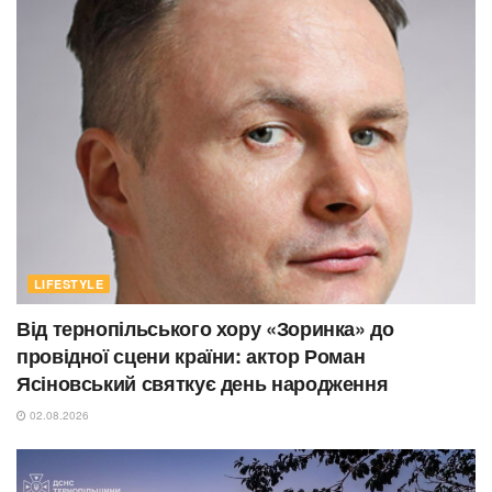
LIFESTYLE
Від тернопільського хору «Зоринка» до
провідної сцени країни: актор Роман
Ясіновський святкує день народження
02.08.2026