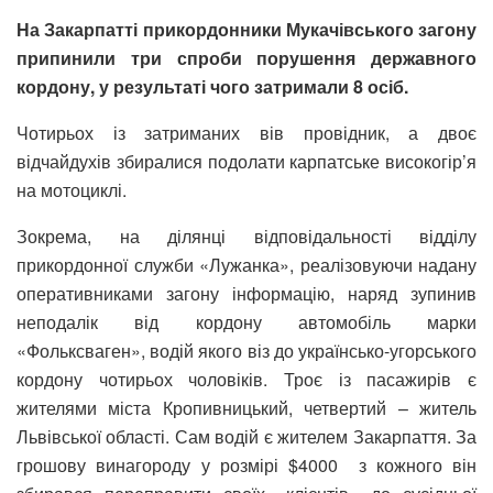
На Закарпатті прикордонники Мукачівського загону
припинили три спроби порушення державного
кордону, у результаті чого затримали 8 осіб.
Чотирьох із затриманих вів провідник, а двоє
відчайдухів збиралися подолати карпатське високогір’я
на мотоциклі.
Зокрема, на ділянці відповідальності відділу
прикордонної служби «Лужанка», реалізовуючи надану
оперативниками загону інформацію, наряд зупинив
неподалік від кордону автомобіль марки
«Фольксваген», водій якого віз до українсько-угорського
кордону чотирьох чоловіків. Троє із пасажирів є
жителями міста Кропивницький, четвертий – житель
Львівської області. Сам водій є жителем Закарпаття. За
грошову винагороду у розмірі $4000 з кожного він