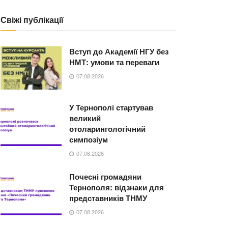
Свіжі публікації
Вступ до Академії НГУ без
НМТ: умови та переваги
07.08.2026
У Тернополі стартував
великий
отоларингологічний
симпозіум
07.08.2026
Почесні громадяни
Тернополя: відзнаки для
представників ТНМУ
07.08.2026