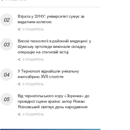
Втрата у ЗУНУ: університет сумує за
видатним колегою
0 ПОШИРЕНЬ
Високі технології в районній медицині: у
Шумську ортопеди виконали складну
операцію на стегновій кістці
0 ПОШИРЕНЬ
У Тернополі віднайшли унікальну
книгозбірню XVII століття
0 ПОШИРЕНЬ
Від тернопільського хору «Зоринка» до
провідної сцени країни: актор Роман
Ясіновський святкує день народження
0 ПОШИРЕНЬ