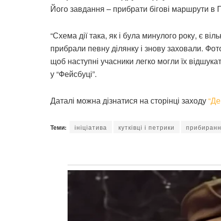
Його завдання – прибрати бігові маршрути в Пет
“Схема дії така, як і була минулого року, є ві
прибрали певну ділянку і знову заховали. Фото
щоб наступні учасники легко могли їх відшукат
у “Фейсбуці”.
Даталі можна дізнатися на сторінці заходу
“Де
Теми:
ініціатива
кутківці і петрики
прибиранн