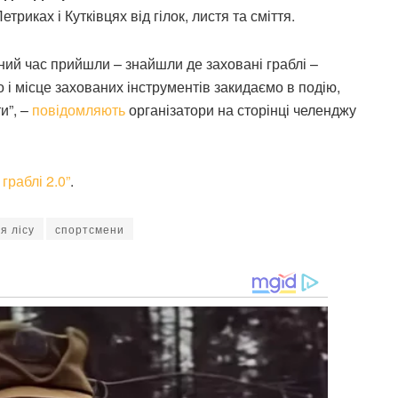
риках і Кутківцях від гілок, листя та сміття.
льний час прийшли – знайшли де заховані граблі –
 і місце захованих інструментів закидаємо в подію,
и”, –
повідомляють
організатори на сторінці челенджу
 граблі 2.0”
.
я лісу
спортсмени