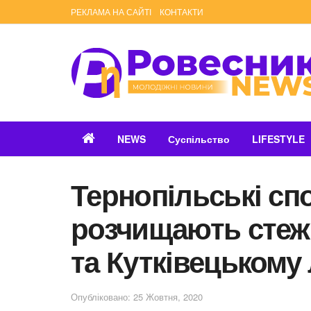
РЕКЛАМА НА САЙТІ
КОНТАКТИ
NEWS
Суспільство
LIFESTYLE
Тернопільські сп
розчищають стеж
та Кутківецькому 
Опубліковано: 25 Жовтня, 2020