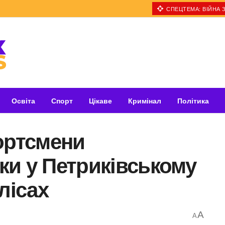
СПЕЦТЕМА: ВІЙНА З
Освіта
Спорт
Цікаве
Кримінал
Політика
ортсмени
ки у Петриківському
лісах
A
A