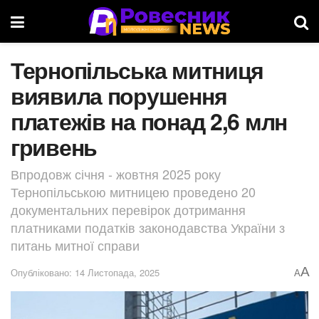
Тернопільська митниця
виявила порушення
платежів на понад 2,6 млн
гривень
Впродовж січня - жовтня 2025 року
Тернопільською митницею проведено 20
документальних перевірок дотримання
платниками податків законодавства України з
питань митної справи
A
Опубліковано: 14 Листопада, 2025
A