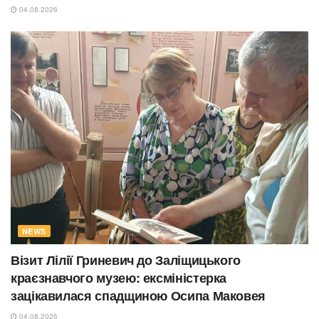
04.08.2026
NEWS
Візит Лілії Гриневич до Заліщицького
краєзнавчого музею: ексміністерка
зацікавилася спадщиною Осипа Маковея
04.08.2026