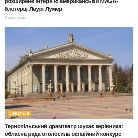
розширене інтерв’ю американській MAGA-
блогерці Лаурі Лумер
29.07.2026
LIFESTYLE
Тернопільський драмтеатр шукає керівника:
обласна рада оголосила офіційний конкурс