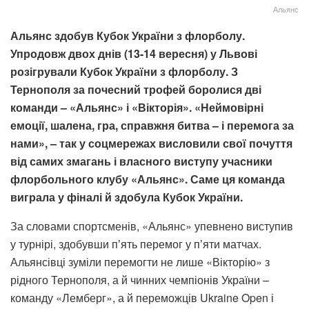
Альянс
Альянс здобув Кубок України з флорболу.
Упродовж двох днів (13-14 вересня) у Львові
розігрували Кубок України з флорболу. З
Тернополя за почесний трофей боролися дві
команди – «Альянс» і «Вікторія». «Неймовірні
емоції, шалена, гра, справжня битва – і перемога за
нами», – так у соцмережах висловили свої почуття
від самих змагань і власного виступу учасники
флорбольного клубу «Альянс». Саме ця команда
виграла у фіналі й здобула Кубок України.
За словами спортсменів, «Альянс» упевнено виступив
у турнірі, здобувши пʼять перемог у пʼяти матчах.
Альянсівці зуміли перемогти не лише «Вікторію» з
рідного Тернополя, а й чинних чемпіонів України –
команду «Лемберг», а й переможців Ukraine Open і