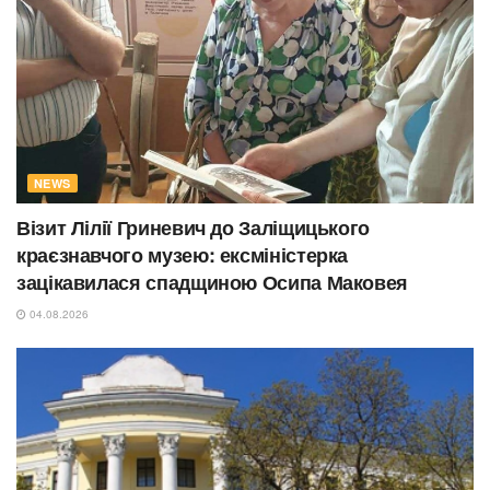
NEWS
Візит Лілії Гриневич до Заліщицького
краєзнавчого музею: ексміністерка
зацікавилася спадщиною Осипа Маковея
04.08.2026