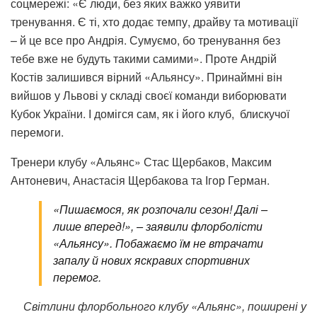
соцмережі: «Є люди, без яких важко уявити
тренування. Є ті, хто додає темпу, драйву та мотивації
– й це все про Андрія. Сумуємо, бо тренування без
тебе вже не будуть такими самими». Проте Андрій
Костів залишився вірний «Альянсу». Принаймні він
вийшов у Львові у складі своєї команди виборювати
Кубок України. І домігся сам, як і його клуб,
блискучої
перемоги.
Тренери клубу «Альянс» Стас Щербаков, Максим
Антоневич, Анастасія Щербакова та Ігор Герман.
«Пишаємося, як розпочали сезон! Далі –
лише вперед!», – заявили флорболісти
«Альянсу». Побажаємо їм не втрачати
запалу й нових яскравих спортивних
перемог.
Світлини флорбольного клубу «Альянс», поширені у