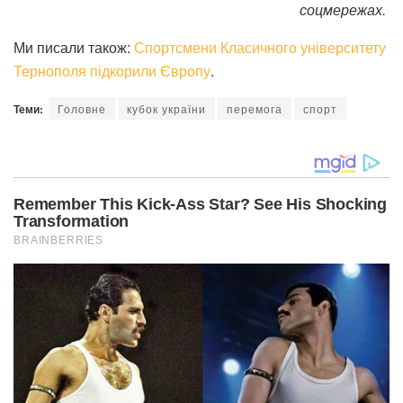
соцмережах.
Ми писали також:
Спортсмени Класичного університету
Тернополя підкорили Європу
.
Теми:
Головне
кубок україни
перемога
спорт