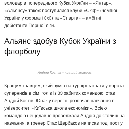
володарів попереднього Кубка України – «Янтар».
«Альянсу» також поступилися клуби «Скіф» (чемпіон
України у форматі 3х3) та «Спарта» – амбітні
дебютанти Першої ліги.
Альянс здобув Кубок України з
флорболу
Андрій Костів – кращий гравець
Кращим гравцем, який зумів на турнірі загнати у ворота
суперників вісім
голів із 33 забитих командою, став
Андрій Костів. Юнак у вересні розпочав навчання в
університеті «Київська школа економіки». Всією
командою нещодавно проводжали Андрія до столиці на
навчання, а тренер Стас Щербаков написав тоді пост у