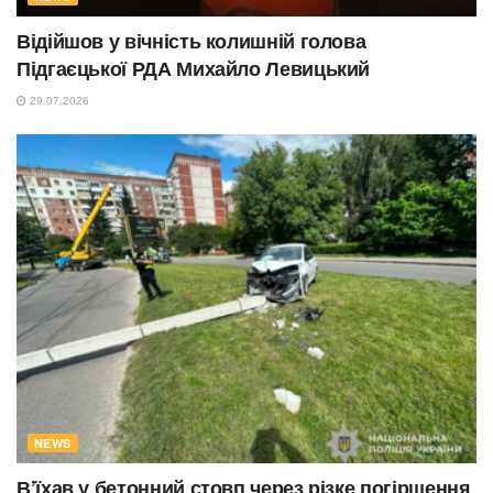
Відійшов у вічність колишній голова
Підгаєцької РДА Михайло Левицький
29.07.2026
NEWS
В’їхав у бетонний стовп через різке погіршення