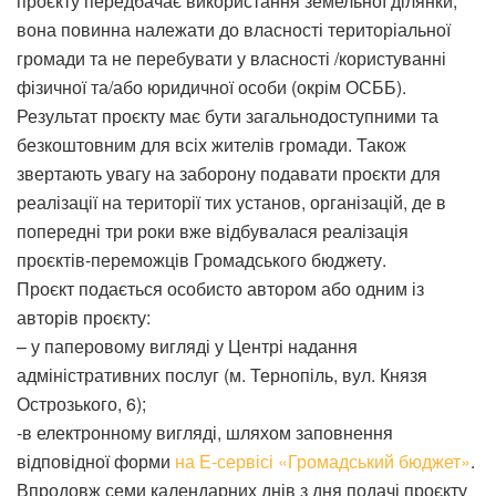
проєкту передбачає використання земельної ділянки,
вона повинна належати до власності територіальної
громади та не перебувати у власності /користуванні
фізичної та/або юридичної особи (окрім ОСББ).
Результат проєкту має бути загальнодоступними та
безкоштовним для всіх жителів громади. Також
звертають увагу на заборону подавати проєкти для
реалізації на території тих установ, організацій, де в
попередні три роки вже відбувалася реалізація
проєктів-переможців Громадського бюджету.
Проєкт подається особисто автором або одним із
авторів проєкту:
– у паперовому вигляді у Центрі надання
адміністративних послуг (м. Тернопіль, вул. Князя
Острозького, 6);
-в електронному вигляді, шляхом заповнення
відповідної форми
на Е-сервісі «Громадський бюджет»
.
Впродовж семи календарних днів з дня подачі проєкту