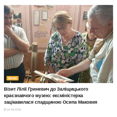
NEWS
Візит Лілії Гриневич до Заліщицького
краєзнавчого музею: ексміністерка
зацікавилася спадщиною Осипа Маковея
04.08.2026