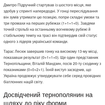
Дмитро Підручний стартував із шостого місця, яке
здобув у спринті напередодні. У гонці переслідування
він зумів утримати цю позицію, попри складні умови та
три промахи на перших рубежах (1+1+1+0). Завдяки
точній стрільбі на останньому вогневому рубежі й
стабільному темпу на трасі він підтвердив свій статус
одного з лідерів української команди.
Тарас Лесюк завершив гонку на високому 13-му місці,
показавши результат (0+1+1+0). Ще один представник
Тернопільщини, Віталій Мандзин, посів 20-ту сходинку з
показниками (0+0+2+1). Їхній виступ засвідчив, що
Україна продовжує утверджувати себе серед провідних
біатлонних націй світу.
Досвідчений тернополянин на
шляху до піку форми