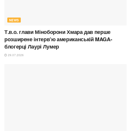
NEWS
Т.в.о. глави Міноборони Хмара дав перше
розширене інтерв’ю американській MAGA-
блогерці Лаурі Лумер
29.07.2026