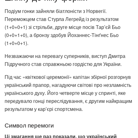
Подіум гонки зайняли біатлоністи з Норвегії.
Переможцем став Стурла Легрейд із результатом
(1+0+0+1) зі стрільби, друге місце посів Тар’єй Бьо
(0+0+1+0), а бронзу здобув Йоханнес-Тінґнес Бьо
(1+0+0+1).
Незважаючи на перевагу суперників, виступ Дмитра
Підручного став справжньою гордістю для України.
Під час «квіткової церемонії» капітан збірної розгорнув
український прапор, нагадуючи світові про незламність
українського духу. Його четверте місце у спринті, яке
передувало гонці переслідування, є другим найкращим
результатом у кар’єрі спортсмена.
Символ перемоги
Ці змагання ще раз показали, що український