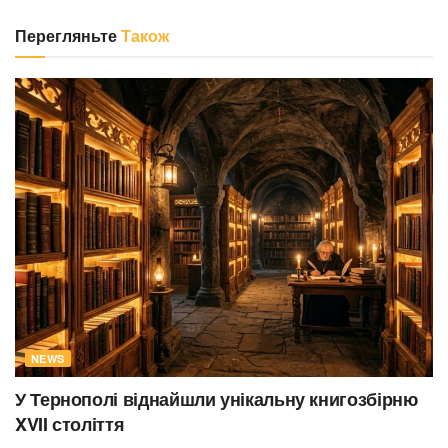
Перегляньте
Також
NEWS
У Тернополі віднайшли унікальну книгозбірню
XVII століття