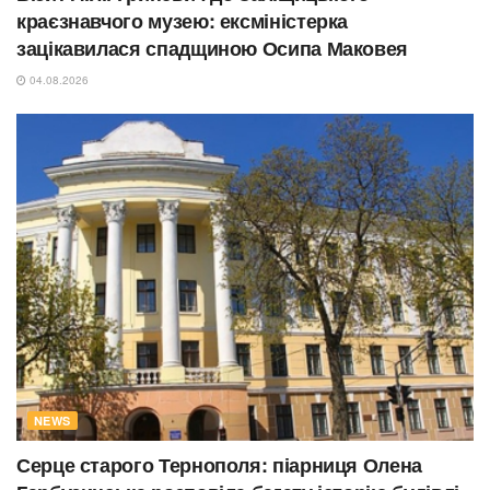
краєзнавчого музею: ексміністерка
зацікавилася спадщиною Осипа Маковея
04.08.2026
NEWS
Серце старого Тернополя: піарниця Олена