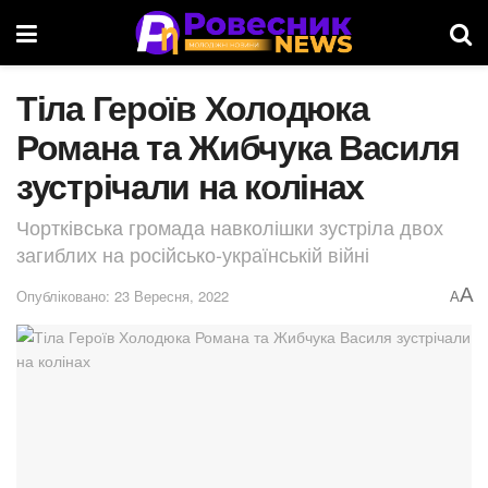
Тіла Героїв Холодюка
Романа та Жибчука Василя
зустрічали на колінах
Чортківська громада навколішки зустріла двох
загиблих на російсько-українській війні
A
Опубліковано: 23 Вересня, 2022
A