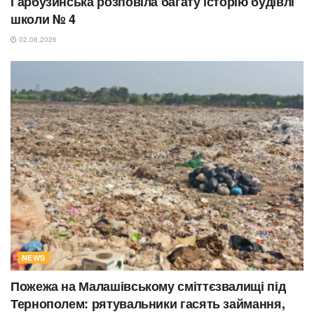
Гарбузинська розповіла багату історію будівлі
школи № 4
02.08.2026
NEWS
Пожежа на Малашівському сміттєзвалищі під
Тернополем: рятувальники гасять займання,