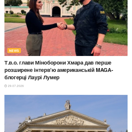
NEWS
Т.в.о. глави Міноборони Хмара дав перше
розширене інтерв’ю американській MAGA-
блогерці Лаурі Лумер
29.07.2026