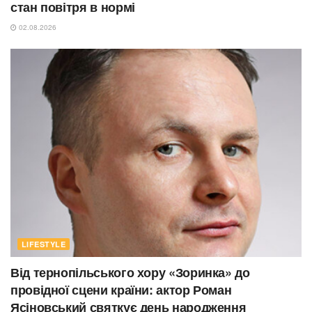
стан повітря в нормі
02.08.2026
LIFESTYLE
Від тернопільського хору «Зоринка» до
провідної сцени країни: актор Роман
Ясіновський святкує день народження