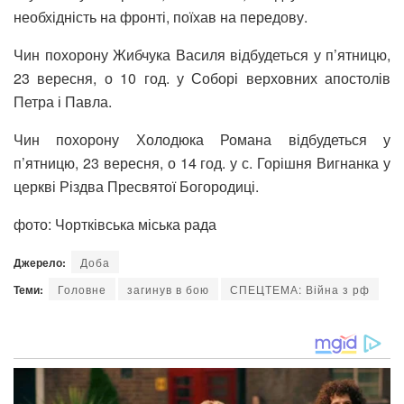
необхідність на фронті, поїхав на передову.
Чин похорону Жибчука Василя відбудеться у п’ятницю,
23 вересня, о 10 год. у Соборі верховних апостолів
Петра і Павла.
Чин похорону Холодюка Романа відбудеться у
п’ятницю, 23 вересня, о 14 год. у с. Горішня Вигнанка у
церкві Різдва Пресвятої Богородиці.
фото: Чортківська міська рада
Джерело:
Доба
Теми:
Головне
загинув в бою
СПЕЦТЕМА: Війна з рф