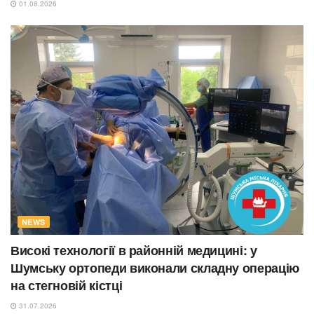
01.08.2026
NEWS
Високі технології в районній медицині: у
Шумську ортопеди виконали складну операцію
на стегновій кістці
31.07.2026