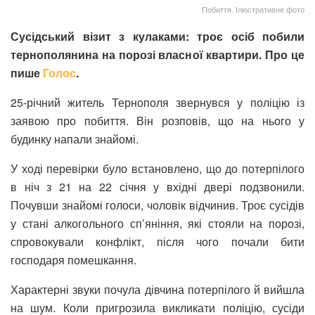
Побиття. Ілюстративне фото
Сусідський візит з кулаками: троє осіб побили
тернополянина на порозі власної квартири. Про це
пише
Голос
.
25-річний житель Тернополя звернувся у поліцію із
заявою про побиття. Він розповів, що на нього у
будинку напали знайомі.
У ході перевірки було встановлено, що до потерпілого
в ніч з 21 на 22 січня у вхідні двері подзвонили.
Почувши знайомі голоси, чоловік відчинив. Троє сусідів
у стані алкогольного сп’яніння, які стояли на порозі,
спровокували конфлікт, після чого почали бити
господаря помешкання.
Характерні звуки почула дівчина потерпілого й вийшла
на шум. Коли пригрозила викликати поліцію, сусіди