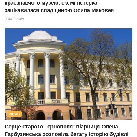
краєзнавчого музею: ексміністерка
зацікавилася спадщиною Осипа Маковея
04.08.2026
NEWS
Серце старого Тернополя: піарниця Олена
Гарбузинська розповіла багату історію будівлі