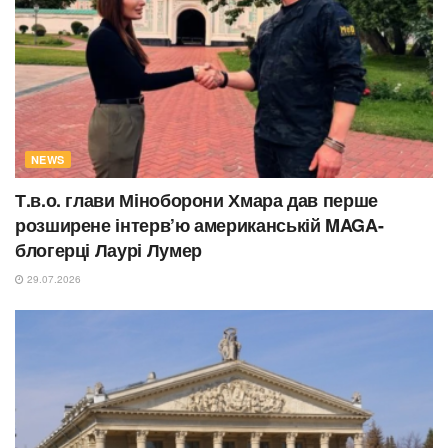
NEWS
Т.в.о. глави Міноборони Хмара дав перше
розширене інтерв’ю американській MAGA-
блогерці Лаурі Лумер
29.07.2026