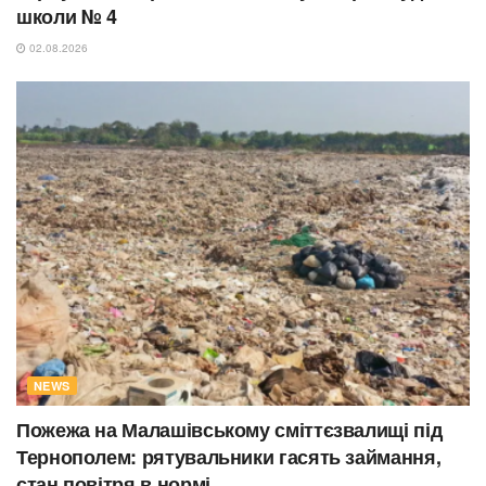
школи № 4
02.08.2026
NEWS
Пожежа на Малашівському сміттєзвалищі під
Тернополем: рятувальники гасять займання,
стан повітря в нормі