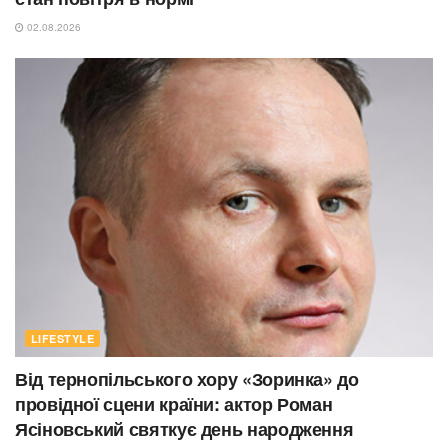
02.08.2026
LIFESTYLE
Від тернопільського хору «Зоринка» до
провідної сцени країни: актор Роман
Ясіновський святкує день народження