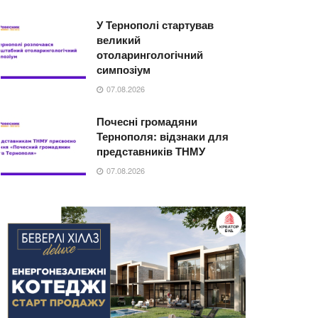
У Тернополі стартував
великий
отоларингологічний
симпозіум
07.08.2026
Почесні громадяни
Тернополя: відзнаки для
представників ТНМУ
07.08.2026