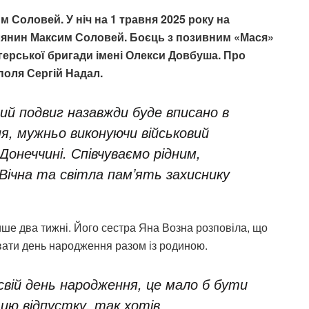
 Соловей. У ніч на 1 травня 2025 року на
янин Максим Соловей. Боєць з позивним «Мася»
єгерської бригади імені Олекси Довбуша. Про
поля Сергій Надал.
чий подвиг назавжди буде вписано в
ня, мужньо виконуючи військовий
 Донеччині. Співчуваємо рідним,
 Вічна та світла памʼять захиснику
ше два тижні. Його сестра Яна Возна розповіла, що
увати день народження разом із родиною.
свій день народження, це мало б бути
 цю відпустку, так хотів