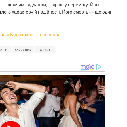
— рішучим, відданим, з вірою у перемогу. Його
тлого характеру й надійності. Його смерть — ще один
толій Барахович з Тернополя
.
онті
захисник
на щиті