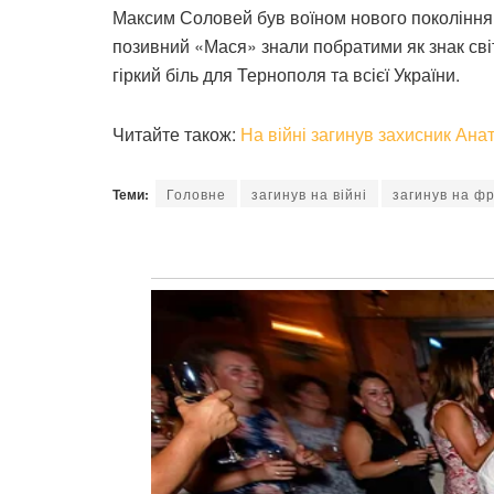
Максим Соловей був воїном нового покоління 
позивний «Мася» знали побратими як знак сві
гіркий біль для Тернополя та всієї України.
Читайте також:
На війні загинув захисник Ана
Теми:
Головне
загинув на війні
загинув на фр