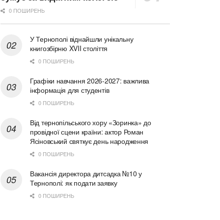
0 ПОШИРЕНЬ
У Тернополі віднайшли унікальну
книгозбірню XVII століття
0 ПОШИРЕНЬ
Графіки навчання 2026-2027: важлива
інформація для студентів
0 ПОШИРЕНЬ
Від тернопільського хору «Зоринка» до
провідної сцени країни: актор Роман
Ясіновський святкує день народження
0 ПОШИРЕНЬ
Вакансія директора дитсадка №10 у
Тернополі: як подати заявку
0 ПОШИРЕНЬ