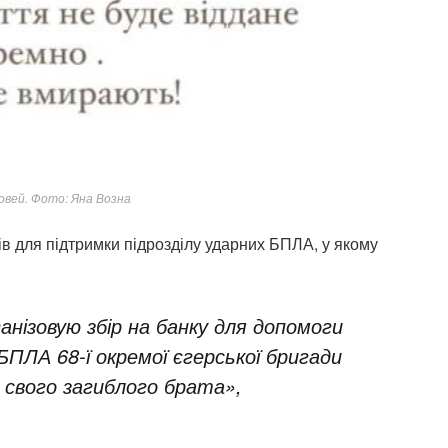
вей. Фото: Яна Возна
тів для підтримки підрозділу ударних БПЛА, у якому
ганізовую збір на банку для допомоги
ПЛА 68-ї окремої єгерської бригади
 свого загиблого брата»,