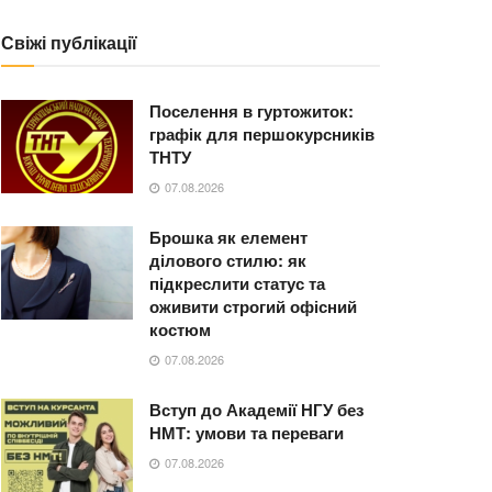
Свіжі публікації
Поселення в гуртожиток:
графік для першокурсників
ТНТУ
07.08.2026
Брошка як елемент
ділового стилю: як
підкреслити статус та
оживити строгий офісний
костюм
07.08.2026
Вступ до Академії НГУ без
НМТ: умови та переваги
07.08.2026