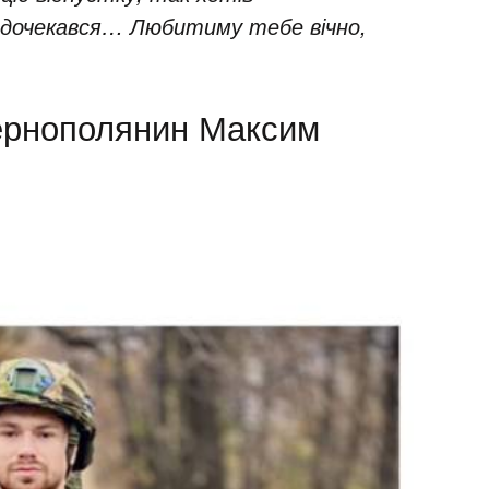
е дочекався… Любитиму тебе вічно,
тернополянин Максим