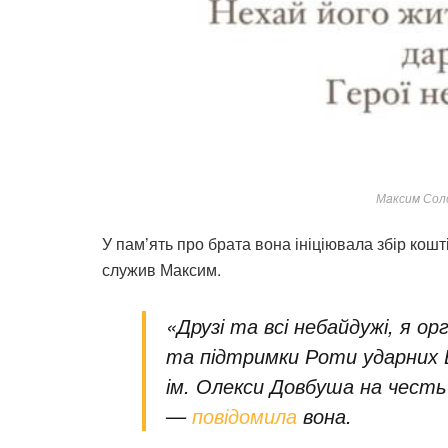
Мaксим Соло
У пам’ять про брата вона ініціювала збір кош
служив Максим.
«Друзі та всі небайдужі, я ор
та підтримки Роти ударних Б
ім. Олекси Довбуша на честь
—
повідомила
вона.