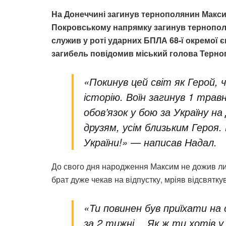
На Донеччині загинув тернополянин Максим
Покровському напрямку загинув тернопол
служив у роті ударних БПЛА 68-ї окремої 
загибель повідомив міський голова Терно
«Покинув цей світ як Герой, 
історію. Воїн загинув 1 трав
обов’язок у бою за Україну на
друзям, усім близьким Героя.
України!» — написав Надал.
До свого дня народження Максим не дожив ли
брат дуже чекав на відпустку, мріяв відсвятк
«Ти повинен був приїхати на 
за 2 тижні… Як ж ти хотів у