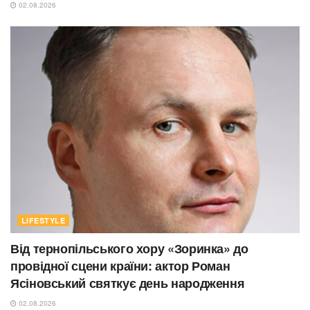
02.08.2026
LIFESTYLE
Від тернопільського хору «Зоринка» до
провідної сцени країни: актор Роман
Ясіновський святкує день народження
02.08.2026