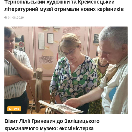
Тернопільський художній та Кременецький
літературний музеї отримали нових керівників
04.08.2026
NEWS
Візит Лілії Гриневич до Заліщицького
краєзнавчого музею: ексміністерка