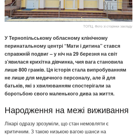
ТОПЦ. Фото зі сторінки закладу
У Тернопільському обласному клінічному
перинатальному центрі “Мати і дитина” стався
справжній подвиг – у ніч на 29 березня на світ
з’явилася крихітна дівчинка, чия вага становила
лише 800 грамів. Ця історія стала випробуванням
не лише для медичного персоналу, але й для
батьків, які з хвилюванням спостерігали за
боротьбою свого маленького дива за життя.
Народження на межі виживання
Лікарі одразу зрозуміли, що стан немовляти є
критичним. З такою низькою вагою шанси на