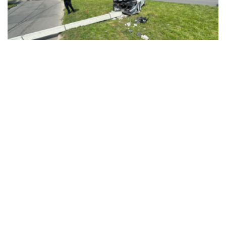
NEWS
В’їхав у бетонний стовп через різке погіршення
здоров’я: у Тернополі госпіталізували водія
Renault Zoe
29.07.2026