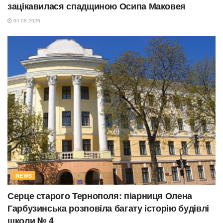
зацікавилася спадщиною Осипа Маковея
04.08.2026
NEWS
Серце старого Тернополя: піарниця Олена
Гарбузинська розповіла багату історію будівлі
школи № 4