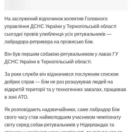
На заслужений відпочинок колектив Головного
управління ДСНС України у Тернопільській області
сьогодні провів улюбленця усіх рятувальників —
лабрадора-ретривера на прізвисько Бім.
Він був першим собакою-рятувальником у лавах ГУ
ДСНС України в Тернопільській області.
За роки служби він відзначився послужним списком
добрих справ — Бім не раз розшукував людей на
відкритій території та у техногенних завалах, працював
в зоні АТО.
Як розповідають надзвичайники, саме лабрадор Бім
свого часу став наймолодшим учасником чемпіонату
світу серед собак-рятувальників у Нідерландах та