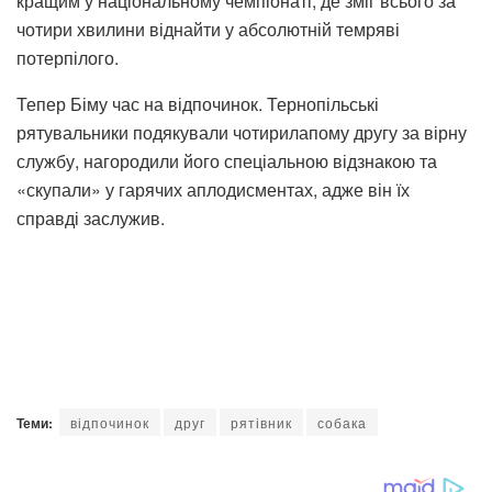
кращим у національному чемпіонаті, де зміг всього за
чотири хвилини віднайти у абсолютній темряві
потерпілого.
Тепер Біму час на відпочинок. Тернопільські
рятувальники подякували чотирилапому другу за вірну
службу, нагородили його спеціальною відзнакою та
«скупали» у гарячих аплодисментах, адже він їх
справді заслужив.
Теми:
відпочинок
друг
рятівник
собака