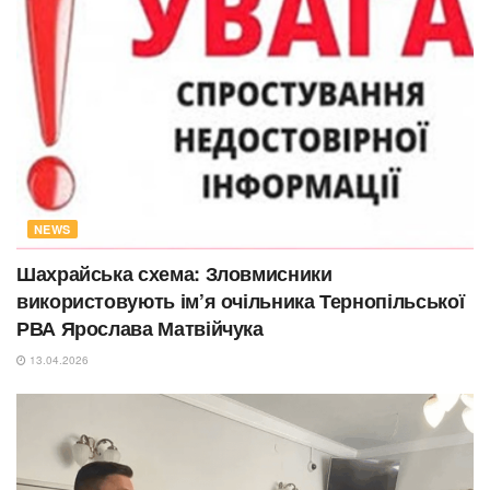
NEWS
Шахрайська схема: Зловмисники
використовують ім’я очільника Тернопільської
РВА Ярослава Матвійчука
13.04.2026