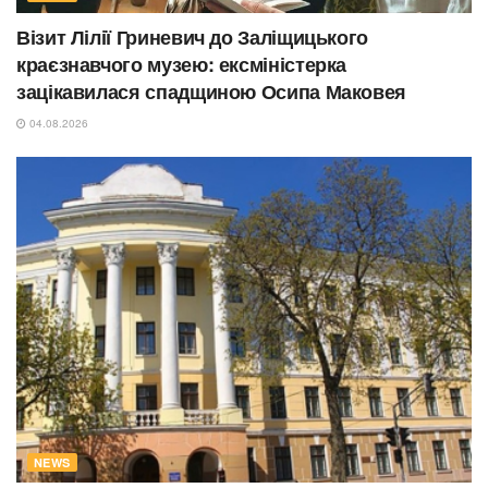
Візит Лілії Гриневич до Заліщицького
краєзнавчого музею: ексміністерка
зацікавилася спадщиною Осипа Маковея
04.08.2026
NEWS