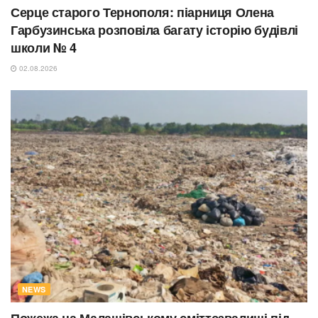
Серце старого Тернополя: піарниця Олена
Гарбузинська розповіла багату історію будівлі
школи № 4
02.08.2026
NEWS
Пожежа на Малашівському сміттєзвалищі під