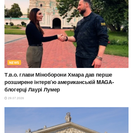
NEWS
Т.в.о. глави Міноборони Хмара дав перше
розширене інтерв’ю американській MAGA-
блогерці Лаурі Лумер
29.07.2026