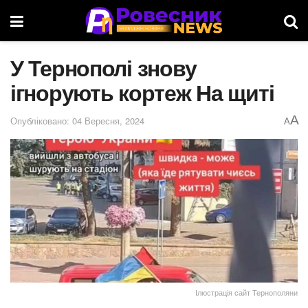
У Тернополі знову
ігнорують кортеж На щиті
A
Опубліковано: 04 Вересня, 2024
A
Ілюстрація сайт Тернополяни