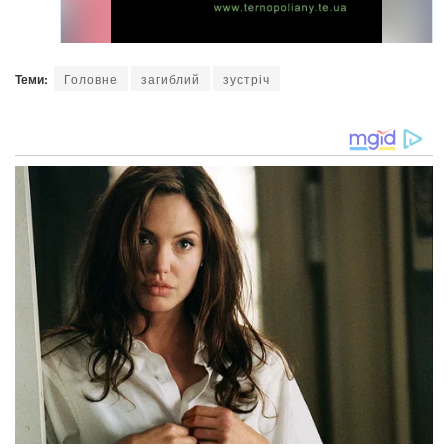
Теми:
Головне
загиблий
зустріч