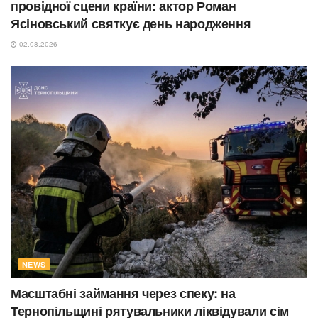
провідної сцени країни: актор Роман
Ясіновський святкує день народження
02.08.2026
NEWS
Масштабні займання через спеку: на
Тернопільщині рятувальники ліквідували сім