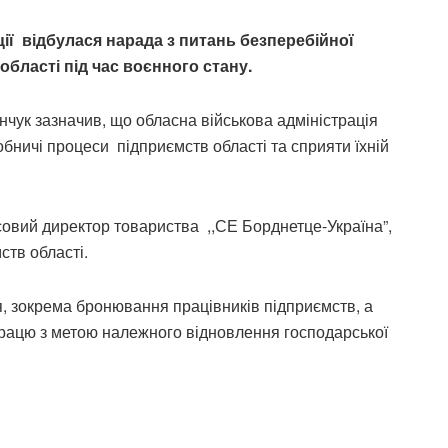
ції відбулася нарада з питань безперебійної
ласті під час воєнного стану.
чук зазначив, що обласна військова адміністрація
бничі процеси підприємств області та сприяти їхній
совий директор товариства ,,СЕ Борднетце-Україна”,
ств області.
, зокрема бронювання працівників підприємств, а
працю з метою належного відновлення господарської