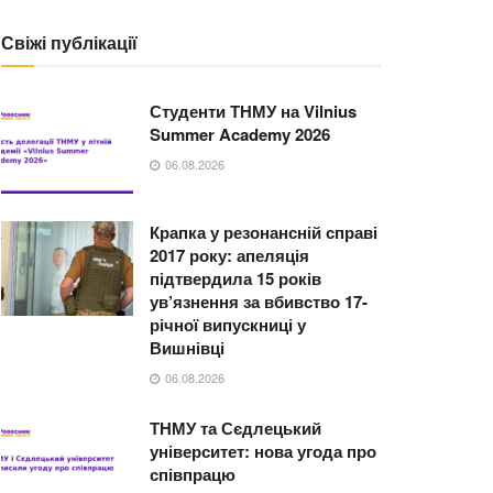
Свіжі публікації
Студенти ТНМУ на Vilnius
Summer Academy 2026
06.08.2026
Крапка у резонансній справі
2017 року: апеляція
підтвердила 15 років
ув’язнення за вбивство 17-
річної випускниці у
Вишнівці
06.08.2026
ТНМУ та Сєдлецький
університет: нова угода про
співпрацю