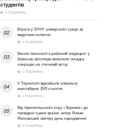
студентів
0 ПОШИРЕНЬ
Втрата у ЗУНУ: університет сумує за
видатним колегою
0 ПОШИРЕНЬ
Високі технології в районній медицині: у
Шумську ортопеди виконали складну
операцію на стегновій кістці
0 ПОШИРЕНЬ
У Тернополі віднайшли унікальну
книгозбірню XVII століття
0 ПОШИРЕНЬ
Від тернопільського хору «Зоринка» до
провідної сцени країни: актор Роман
Ясіновський святкує день народження
0 ПОШИРЕНЬ