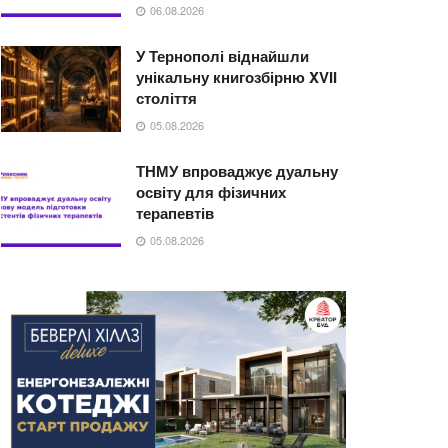
06.08.2026
У Тернополі віднайшли
унікальну книгозбірню XVII
століття
05.08.2026
ТНМУ впроваджує дуальну
освіту для фізичних
терапевтів
05.08.2026