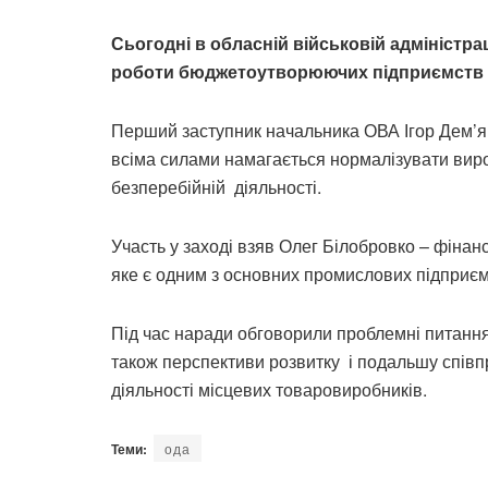
Сьогодні в обласній військовій адміністра
роботи бюджетоутворюючих підприємств об
Перший заступник начальника ОВА Ігор Дем’ян
всіма силами намагається нормалізувати виро
безперебійній діяльності.
Участь у заході взяв Олег Білобровко – фінан
яке є одним з основних промислових підприєм
Під час наради обговорили проблемні питання
також перспективи розвитку і подальшу спів
діяльності місцевих товаровиробників.
Теми:
ода