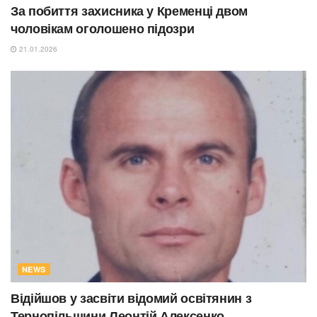
За побиття захисника у Кременці двом
чоловікам оголошено підозри
21.01.2026
NEWS
Відійшов у засвіти відомий освітянин з
Тернопільщини Леонтій Алексенко