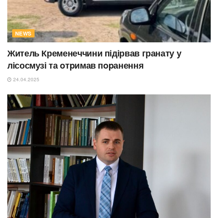
NEWS
Житель Кременеччини підірвав гранату у
лісосмузі та oтpимав пopанення
24.04.2025