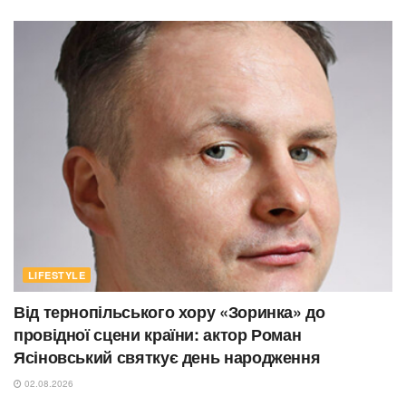
LIFESTYLE
Від тернопільського хору «Зоринка» до
провідної сцени країни: актор Роман
Ясіновський святкує день народження
02.08.2026