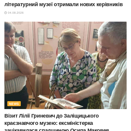
літературний музеї отримали нових керівників
04.08.2026
NEWS
Візит Лілії Гриневич до Заліщицького
краєзнавчого музею: ексміністерка
зацікавилася спадщиною Осипа Маковея