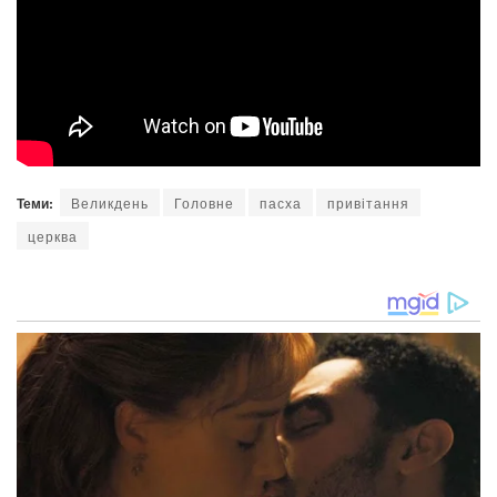
Теми:
Великдень
Головне
пасха
привітання
церква