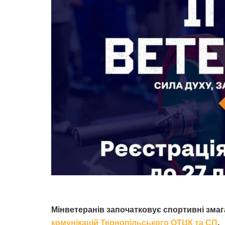
Мінветеранів започатковує спортивні змаг
комунікацій Тернопільського ОТЦК та СП
.