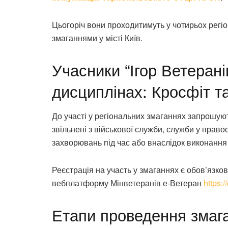
Цьогоріч вони проходитимуть у чотирьох регі
змаганнями у місті Київ.
Учасники “Ігор Ветерані
дисциплінах: Кросфіт та
До участі у регіональних змаганнях запрошуют
звільнені з військової служби, служби у прав
захворювань під час або внаслідок виконання 
Реєстрація на участь у змаганнях є обов’язко
вебплатформу Мінветеранів е-Ветеран
https:
Етапи проведення змаг