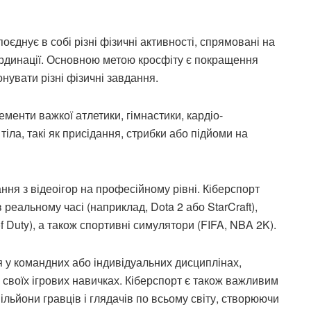
оєднує в собі різні фізичні активності, спрямовані на
оординації. Основною метою кросфіту є покращення
онувати різні фізичні завдання.
менти важкої атлетики, гімнастики, кардіо-
іла, такі як присідання, стрибки або підйоми на
ння з відеоігор на професійному рівні. Кіберспорт
в реальному часі (наприклад, Dota 2 або StarCraft),
of Duty), а також спортивні симулятори (FIFA, NBA 2K).
я у командних або індивідуальних дисциплінах,
своїх ігрових навичках. Кіберспорт є також важливим
ільйони гравців і глядачів по всьому світу, створюючи