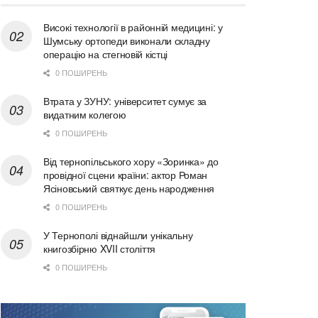
Високі технології в районній медицині: у
Шумську ортопеди виконали складну
операцію на стегновій кістці
0 ПОШИРЕНЬ
Втрата у ЗУНУ: університет сумує за
видатним колегою
0 ПОШИРЕНЬ
Від тернопільського хору «Зоринка» до
провідної сцени країни: актор Роман
Ясіновський святкує день народження
0 ПОШИРЕНЬ
У Тернополі віднайшли унікальну
книгозбірню XVII століття
0 ПОШИРЕНЬ