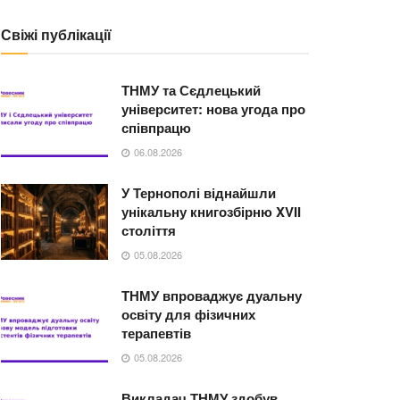
Свіжі публікації
ТНМУ та Сєдлецький
університет: нова угода про
співпрацю
06.08.2026
У Тернополі віднайшли
унікальну книгозбірню XVII
століття
05.08.2026
ТНМУ впроваджує дуальну
освіту для фізичних
терапевтів
05.08.2026
Викладач ТНМУ здобув