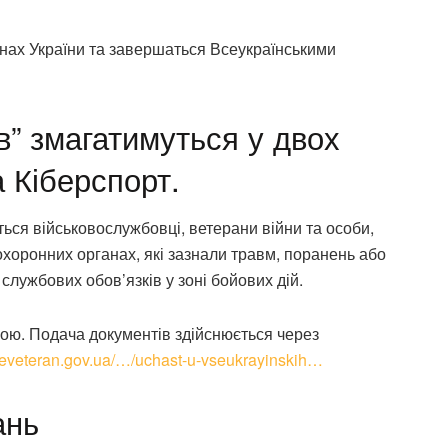
онах України та завершаться Всеукраїнськими
в” змагатимуться у двох
 Кіберспорт.
ься військовослужбовці, ветерани війни та особи,
оохоронних органах, які зазнали травм, поранень або
службових обов’язків у зоні бойових дій.
вою. Подача документів здійснюється через
//eveteran.gov.ua/…/uchast-u-vseukrayinskih…
ань