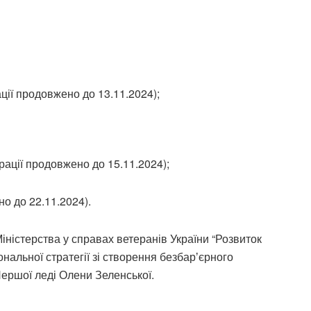
ації продовжено до 13.11.2024);
трації продовжено до 15.11.2024);
но до 22.11.2024).
ністерства у справах ветеранів України “Розвиток
ональної стратегії зі створення безбарʼєрного
 Першої леді Олени Зеленської.