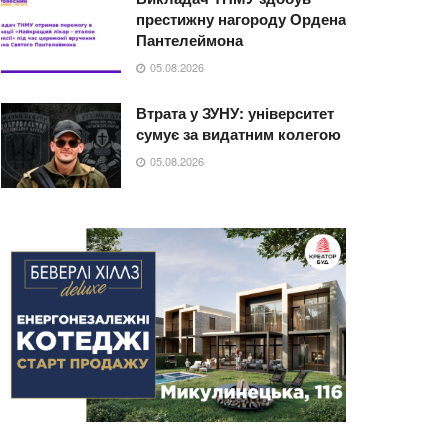
престижну нагороду Ордена
Пантелеймона
05.08.2026
Втрата у ЗУНУ: університет
сумує за видатним колегою
05.08.2026