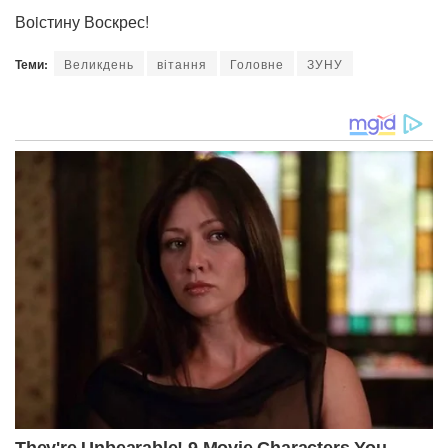
Воiстину Воскрес!
Теми:
Великдень
вітання
Головне
ЗУНУ