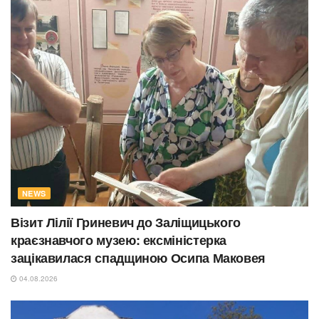
NEWS
Візит Лілії Гриневич до Заліщицького
краєзнавчого музею: ексміністерка
зацікавилася спадщиною Осипа Маковея
04.08.2026