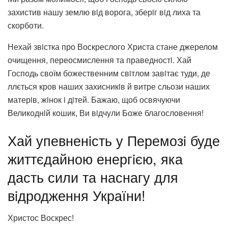
захистив нашу землю вiд ворога, зберiг вiд лиха та
скорботи.
Нехай звiстка про Воскреслого Христа стане джерелом
очищення, переосмислення та праведностi. Хай
Господь своїм божественним свiтлом завiтає туди, де
ллється кров наших захисникiв й витре сльози наших
матерiв, жiнок i дiтей. Бажаю, щоб освячуючи
Великоднiй кошик, Ви вiдчули Боже благословення!
Хай упевненiсть у Перемозi буде
життєдайною енергiєю, яка
дасть сили та наснагу для
вiдродження України!
Христос Воскрес!