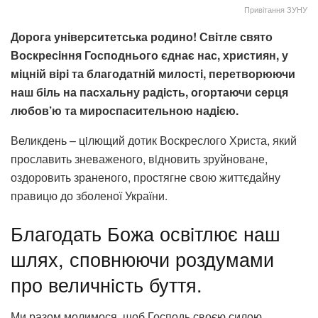
Привітання ЗУНУ
Дорога унiверситетська родино! Свiтле свято
Воскресiння Господнього єднає нас, християн, у
мiцнiй вiрi та благодатнiй милостi, перетворюючи
наш бiль на пасхальну радiсть, огортаючи серця
любов’ю та мироспасительною надiєю.
Великдень – цiлющий дотик Воскреслого Христа, який
прославить зневаженого, вiдновить зруйноване,
оздоровить зраненого, простягне свою життєдайну
правицю до зболеної України.
Благодать Божа освiтлює наш
шлях, сповнюючи роздумами
про величнiсть буття.
Ми разом молимося, щоб Господь своєю силою