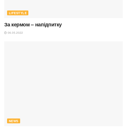
LIFESTYLE
За кермом – напідпитку
06.05.2022
NEWS