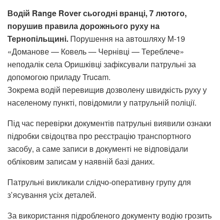
Водій Range Rover сьогодні вранці, 7 лютого,
порушив правила дорожнього руху на
Тернопільщині.
Порушення на автошляху М-19
«Доманове — Ковель — Чернівці — Тереблече»
неподалік села Оришківці зафіксували патрульні за
допомогою приладу Trucam.
Зокрема водій перевищив дозволену швидкість руху у
населеному пункті, повідомили у патрульній поліції.
Під час перевірки документів патрульні виявили ознаки
підробки свідоцтва про реєстрацію транспортного
засобу, а саме записи в документі не відповідали
обліковим записам у наявній базі даних.
Патрульні викликали слідчо-оперативну групу для
з’ясування усіх деталей.
За використання підробленого документу водію грозить