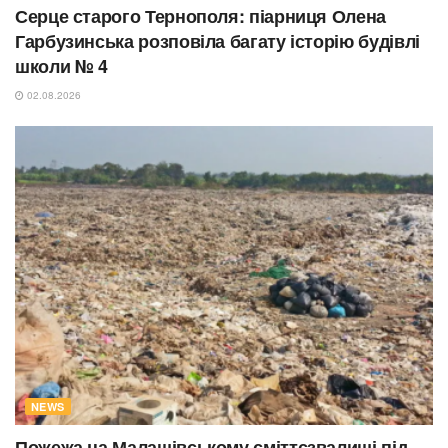
Серце старого Тернополя: піарниця Олена
Гарбузинська розповіла багату історію будівлі
школи № 4
02.08.2026
NEWS
Пожежа на Малашівському сміттєзвалищі під