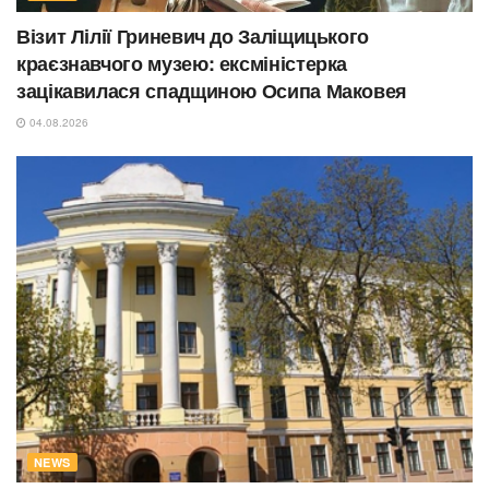
Візит Лілії Гриневич до Заліщицького
краєзнавчого музею: ексміністерка
зацікавилася спадщиною Осипа Маковея
04.08.2026
NEWS