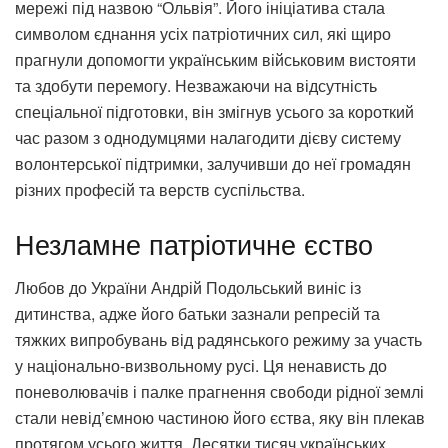
мережі під назвою “Ольвія”. Його ініціатива стала
символом єднання усіх патріотичних сил, які щиро
прагнули допомогти українським військовим вистояти
та здобути перемогу. Незважаючи на відсутність
спеціальної підготовки, він змігнув усього за короткий
час разом з однодумцями налагодити дієву систему
волонтерської підтримки, залучивши до неї громадян
різних професій та верств суспільства.
Незламне патріотичне єство
Любов до України Андрій Подольський виніс із
дитинства, адже його батьки зазнали репресій та
тяжких випробувань від радянського режиму за участь
у національно-визвольному русі. Ця ненависть до
поневолювачів і палке прагнення свободи рідної землі
стали невід’ємною частиною його єства, яку він плекав
протягом усього життя. Десятки тисяч українських