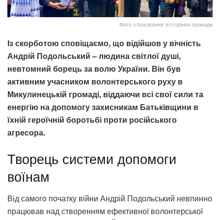
Фото з поховання зі сторінки громади
Із скорботою сповіщаємо, що відійшов у вічність
Андрій Подольський – людина світлої душі,
невтомний борець за волю України. Він був
активним учасником волонтерського руху в
Микулинецькій громаді, віддаючи всі свої сили та
енергію на допомогу захисникам Батьківщини в
їхній героїчній боротьбі проти російського
агресора.
Творець системи допомоги
воїнам
Від самого початку війни Андрій Подольський невпинно
працював над створенням ефективної волонтерської