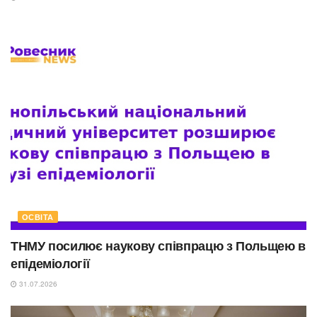
ОСВІТА
ТНМУ посилює наукову співпрацю з Польщею в
епідеміології
31.07.2026