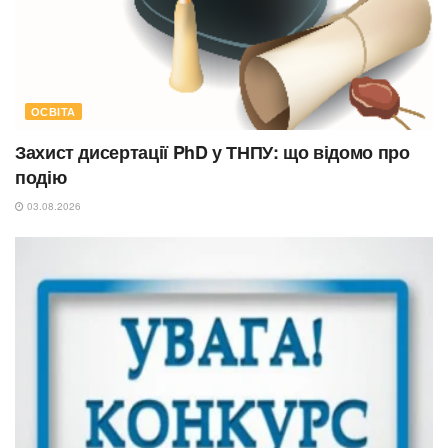
ОСВІТА
Захист дисертації PhD у ТНПУ: що відомо про
подію
03.08.2026