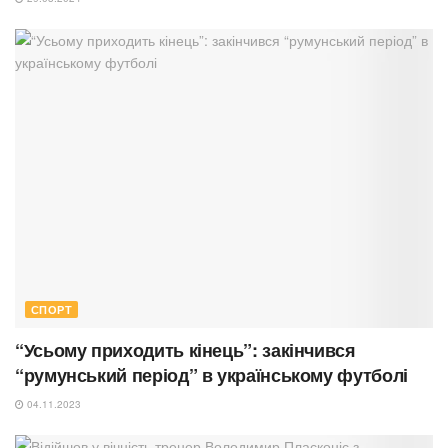
СПОРТ
“Усьому приходить кінець”: закінчився
“румунський період” в українському футболі
04.11.2023