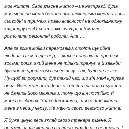
моє життя. Своє власне житло – це насправді була
моя мрія, не менш бажана ніж олімпійська медаль. І ось
сьогодні я тримаю, право власності на однокімнатну
квартиру на 41 м. кв. І вже завтра я б могла
розпочати ремонтні роботи. Але….
Але за всіма моїми перемогами, стоїть ще одна
людина. Це мій тренер, з яким я працюю на протязі
восьми років, який мене не тільки тренує, а й завжди
був поряд протягом всього часу. Так, було не легко.
Ну щоб ви розуміли, був такий час, що він мені купував
одяг. Його маленька донька Тетяна та його дружина
не бачать його місяцями, тому що він постійно зі
мною на зборах. Знаходив кошти, щоб підтримати
мене в першу чергу. Не маючи свого власного житла!
Я дуже ціную весь вклад свого тренера в мене. Я
розумію на які жертви він йшов заради цієї перемоги. І