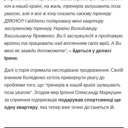
хоч в нашій країні, на жаль, тренерів залишають поза
увагою, але я все ж хочу сказати своєму тренеру
ДЯКУЮ!!! І віддати подаровану мені квартиру
заслуженому тренеру України Володимиру
Васильовичу Яременко. Ви її заслужили!А я продовжую
мріяти та працювати над втіленням своїх мрій. А Ви
мені як завжди допоможете”,
– йдеться у дописі
Ірини.
Далі історія отримала несподіване продовження. Своїй
вчинком Коляденко хотіла привернути увагу до
проблеми того, що “тренерів в нашій країні залишають
поза увагою”. Згодом мер Ірпеня Олександр Маркушин
за сприяння підприємців
подарував спортсменці ще
одну квартиру
, яка тепер вже точно дістанеться їй.