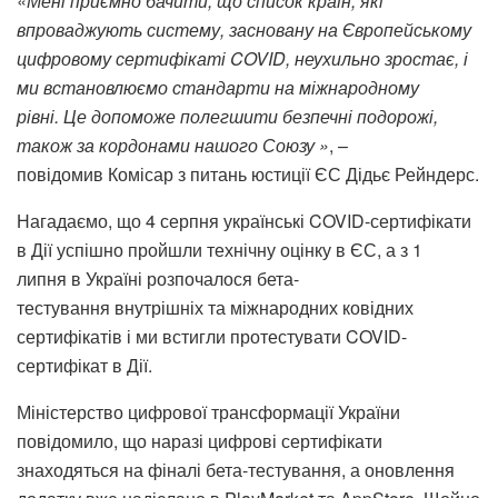
«
Мені приємно бачити, що список країн, які
впроваджують систему, засновану на Європейському
цифровому сертифікаті COVID, неухильно зростає, і
ми встановлюємо стандарти на міжнародному
рівні. Це допоможе полегшити безпечні подорожі,
також за кордонами нашого Союзу »
, –
повідомив Комісар з питань юстиції ЄС Дідьє Рейндерс.
Нагадаємо, що 4 серпня українські COVID-сертифікати
в Дії успішно пройшли технічну оцінку в ЄС, а з 1
липня в Україні розпочалося бета-
тестування внутрішніх та міжнародних ковідних
сертифікатів і ми встигли протестувати COVID-
сертифікат в Дії.
Міністерство цифрової трансформації України
повідомило, що наразі цифрові сертифікати
знаходяться на фіналі бета-тестування, а оновлення