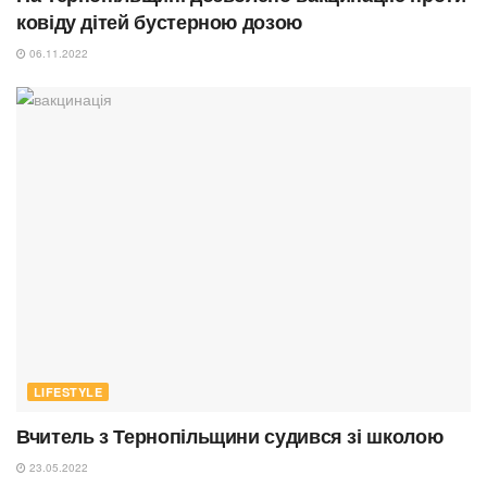
ковіду дітей бустерною дозою
06.11.2022
LIFESTYLE
Вчитель з Тернопільщини судився зі школою
23.05.2022