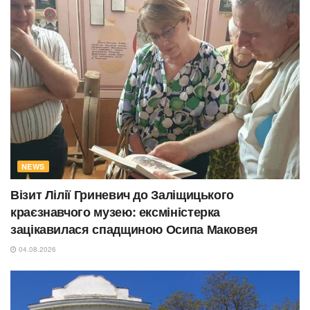
NEWS
Візит Лілії Гриневич до Заліщицького
краєзнавчого музею: ексміністерка
зацікавилася спадщиною Осипа Маковея
04.08.2026