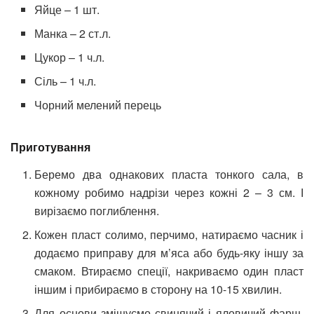
Яйце – 1 шт.
Манка – 2 ст.л.
Цукор – 1 ч.л.
Сіль – 1 ч.л.
Чорний мелений перець
Приготування
Беремо два однакових пласта тонкого сала, в
кожному робимо надрізи через кожні 2 – 3 см. І
вирізаємо поглиблення.
Кожен пласт солимо, перчимо, натираємо часник і
додаємо приправу для м’яса або будь-яку іншу за
смаком. Втираємо спеції, накриваємо один пласт
іншим і прибираємо в сторону на 10-15 хвилин.
Для основи змішуємо свинячий і яловичий фарш,