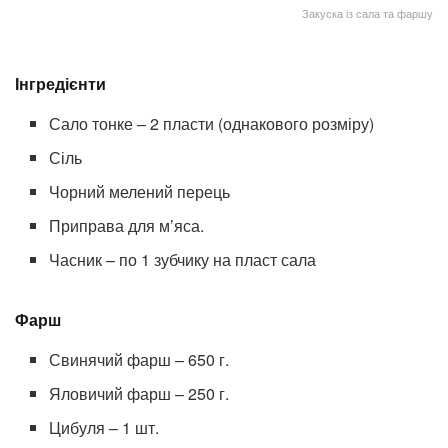
Закуска із сала та фаршу
Інгредієнти
Сало тонке – 2 пласти (однакового розміру)
Сіль
Чорний мелений перець
Приправа для м’яса.
Часник – по 1 зубчику на пласт сала
Фарш
Свинячий фарш – 650 г.
Яловичий фарш – 250 г.
Цибуля – 1 шт.