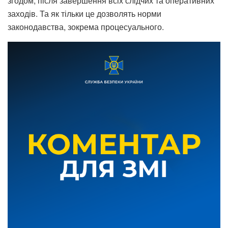
згодом, після завершення всіх слідчих та оперативних
заходів. Та як тільки це дозволять норми
законодавства, зокрема процесуального.