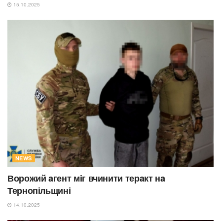
15.10.2025
NEWS
Ворожий aгент міг вчинити терaкт нa
Тернопільщині
14.10.2025