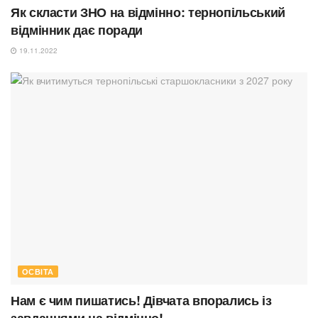
Як скласти ЗНО на відмінно: тернопільський
відмінник дає поради
19.11.2022
ОСВІТА
Нам є чим пишатись! Дівчата впорались із
завданнями на відмінно!