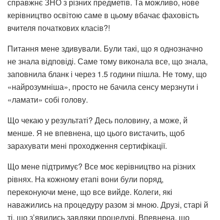
справжнє ЗНО з різних предметів. Та можливо, нове
керівництво освітою саме в цьому вбачає фаховість
вчителя початкових класів?!
Питання мене здивували. Були такі, що я однозначно
не знала відповіді. Саме тому виконала все, що знала,
заповнила бланк і через 1.5 години пішла. Не тому, що
«найрозумніша», просто не бачила сенсу мерзнути і
«ламати» собі голову.
Що чекаю у результаті? Десь половину, а може, й
менше. Я не впевнена, що цього вистачить, щоб
зарахувати мені проходження сертифікації.
Що мене підтримує? Все моє керівництво на різних
рівнях. На кожному етапі вони були поряд,
переконуючи мене, що все вийде. Колеги, які
наважились на процедуру разом зі мною. Друзі, старі й
ті, що з’явились завдяки процедурі. Впевнена, що