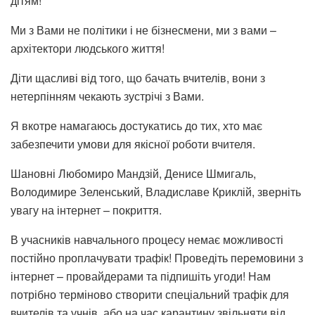
дітям!
Ми з Вами не політики і не бізнесмени, ми з вами –
архітектори людського життя!
Діти щасливі від того, що бачать вчителів, вони з
нетерпінням чекають зустрічі з Вами.
Я вкотре намагаюсь достукатись до тих, хто має
забезпечити умови для якісної роботи вчителя.
Шановні Любомиро Мандзій, Денисе Шмигаль,
Володимире Зеленський, Владиславе Криклій, зверніть
увагу на інтернет – покриття.
В учасників навчального процесу немає можливості
постійно проплачувати трафік! Проведіть перемовини з
інтернет – провайдерами та підпишіть угоди! Нам
потрібно терміново створити спеціальний трафік для
вчителів та учнів, або на час карантину звільняти від