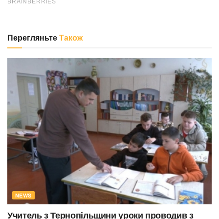
Перегляньте
Також
NEWS
Учитель з Тернопільщини уроки проводив з