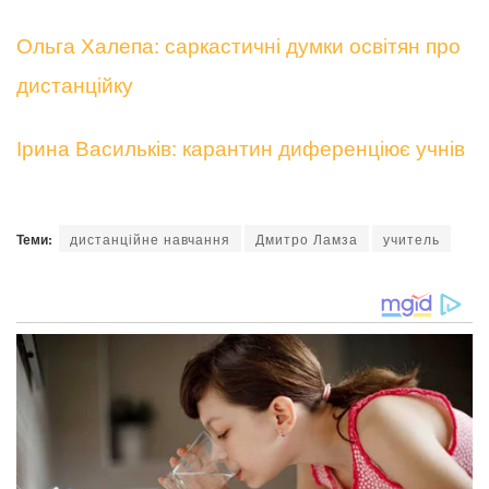
Ольга Халепа: саркастичні думки освітян про
дистанційку
Ірина Васильків: карантин диференціює учнів
Теми:
дистанційне навчання
Дмитро Ламза
учитель