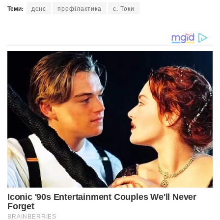
Теми:
дснс
профілактика
с. Токи