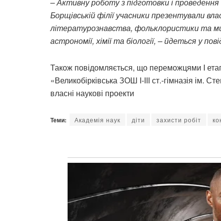
– Активну роботу з підготовки і проведення 
Борщівській філії учасники презентували влас
літературознавства, фольклористики та мист
астрономії, хімії та біології, – йдеться у пов
Також повідомляється, що переможцями І етапу
«Великобірківська ЗОШ І-ІІІ ст.-гімназія ім. С
власні наукові проекти
Теми:
Академія наук
діти
захисти робіт
ко