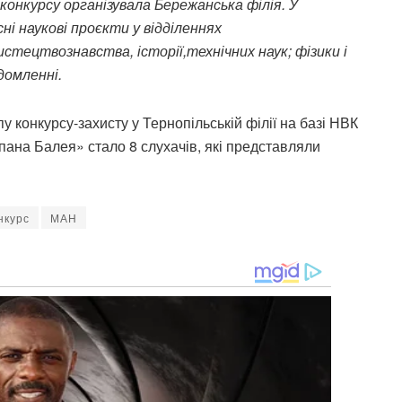
конкурсу організувала Бережанська філія. У
ні наукові проєкти у відділеннях
ецтвознавства, історії,технічних наук; фізики і
ідомленні.
 конкурсу-захисту у Тернопільській філії на базі НВК
тепана Балея» стало 8 слухачів, які представляли
нкурс
МАН