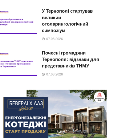
У Тернополі стартував
великий
отоларингологічний
симпозіум
07.08.2026
Почесні громадяни
Тернополя: відзнаки для
представників ТНМУ
07.08.2026