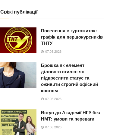
Свіжі публікації
Поселення в гуртожиток:
графік для першокурсників
ТНТУ
07.08.2026
Брошка як елемент
ділового стилю: як
підкреслити статус та
оживити строгий офісний
костюм
07.08.2026
Вступ до Академії НГУ без
НМТ: умови та переваги
07.08.2026