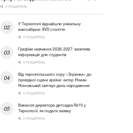
0 ПОШИРЕНЬ
У Тернополі віднайшли унікальну
книгозбірню XVII століття
0 ПОШИРЕНЬ
Графіки навчання 2026-2027: важлива
інформація для студентів
0 ПОШИРЕНЬ
Від тернопільського хору «Зоринка» до
провідної сцени країни: актор Роман
Ясіновський святкує день народження
0 ПОШИРЕНЬ
Вакансія директора дитсадка №10 у
Тернополі: як подати заявку
0 ПОШИРЕНЬ