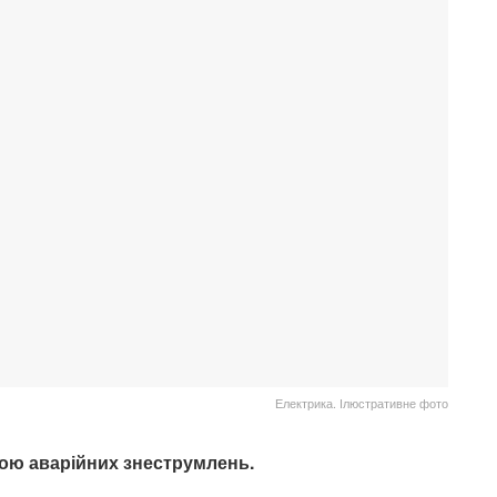
Електрика. Ілюстративне фото
ною аварійних знеструмлень.