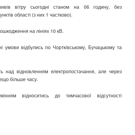
ривів вітру сьогодні станом на 06 годину, без
ктів області (з них 1 частково).
пошкодження на лініях 10 кВ.
ні умови відбулись по Чортківському, Бучацькому та
ь над відновленням електропостачання, але через
дещо більше часу.
мінням відноситись до тимчасової відсутності