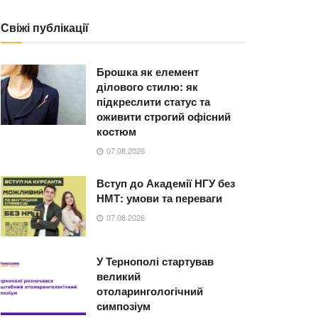
Свіжі публікації
Брошка як елемент
ділового стилю: як
підкреслити статус та
оживити строгий офісний
костюм
07.08.2026
Вступ до Академії НГУ без
НМТ: умови та переваги
07.08.2026
У Тернополі стартував
великий
отоларингологічний
симпозіум