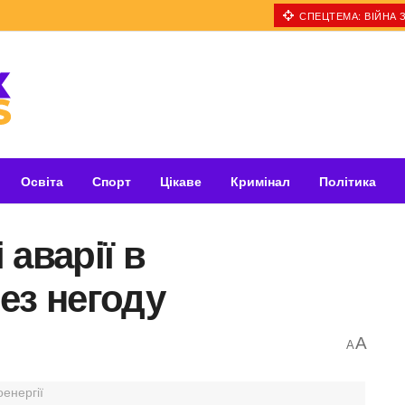
СПЕЦТЕМА: ВІЙНА З
Освіта
Спорт
Цікаве
Кримінал
Політика
аварії в
ез негоду
A
A