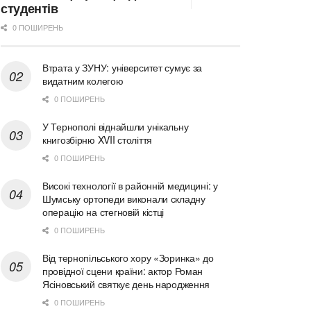
студентів
0 ПОШИРЕНЬ
Втрата у ЗУНУ: університет сумує за
видатним колегою
0 ПОШИРЕНЬ
У Тернополі віднайшли унікальну
книгозбірню XVII століття
0 ПОШИРЕНЬ
Високі технології в районній медицині: у
Шумську ортопеди виконали складну
операцію на стегновій кістці
0 ПОШИРЕНЬ
Від тернопільського хору «Зоринка» до
провідної сцени країни: актор Роман
Ясіновський святкує день народження
0 ПОШИРЕНЬ