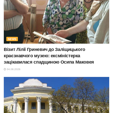
NEWS
Візит Лілії Гриневич до Заліщицького
краєзнавчого музею: ексміністерка
зацікавилася спадщиною Осипа Маковея
04.08.2026