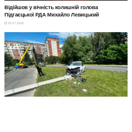
Відійшов у вічність колишній голова
Підгаєцької РДА Михайло Левицький
29.07.2026
NEWS
В’їхав у бетонний стовп через різке погіршення