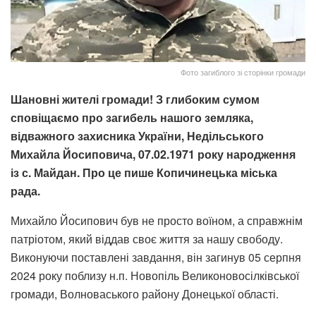
Фото загиблого зі сторінки громади
Шановні жителі громади! З глибоким сумом
сповіщаємо про загибель нашого земляка,
відважного захисника України, Недільського
Михайла Йосиповича, 07.02.1971 року народження
із с. Майдан. Про це пише Копичинецька міська
рада.
Михайло Йосипович був не просто воїном, а справжнім
патріотом, який віддав своє життя за нашу свободу.
Виконуючи поставлені завдання, він загинув 05 серпня
2024 року поблизу н.п. Новопіль Великоновосілківської
громади, Волноваського району Донецької області.