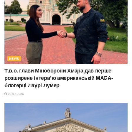
NEWS
Т.в.о. глави Міноборони Хмара дав перше
розширене інтерв’ю американській MAGA-
блогерці Лаурі Лумер
29.07.2026