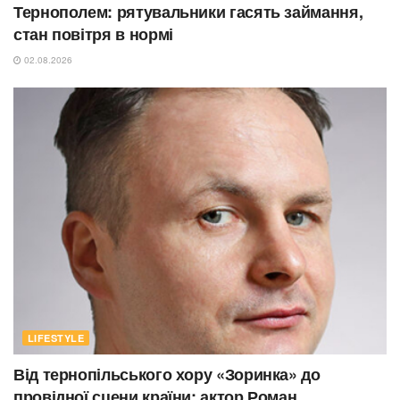
Тернополем: рятувальники гасять займання,
стан повітря в нормі
02.08.2026
LIFESTYLE
Від тернопільського хору «Зоринка» до
провідної сцени країни: актор Роман