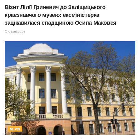
Візит Лілії Гриневич до Заліщицького
краєзнавчого музею: ексміністерка
зацікавилася спадщиною Осипа Маковея
04.08.2026
NEWS