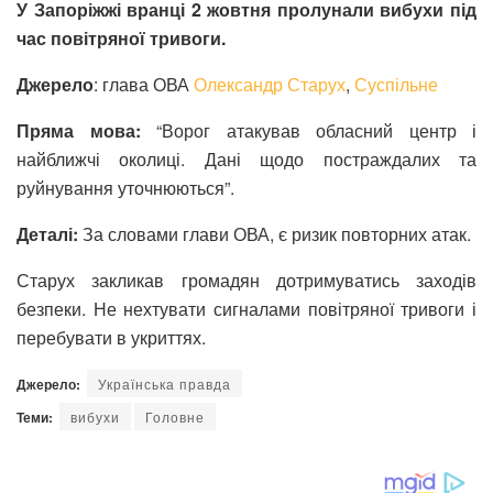
У Запоріжжі вранці 2 жовтня пролунали вибухи під
час повітряної тривоги.
Джерело
: глава ОВА
Олександр Старух
,
Суспільне
Пряма мова:
“Ворог атакував обласний центр і
найближчі околиці. Дані щодо постраждалих та
руйнування уточнюються”.
Деталі:
За словами глави ОВА, є ризик повторних атак.
Старух закликав громадян дотримуватись заходів
безпеки. Не нехтувати сигналами повітряної тривоги і
перебувати в укриттях.
Джерело:
Українська правда
Теми:
вибухи
Головне