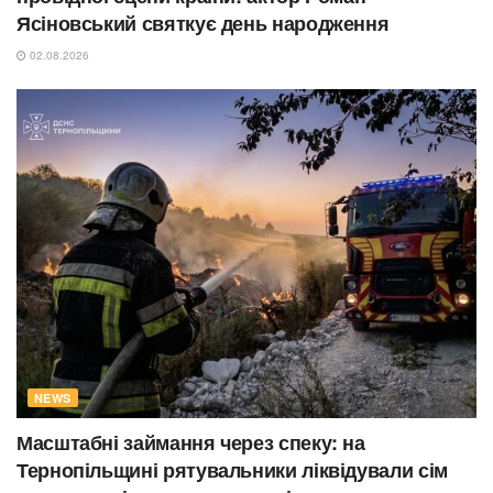
Ясіновський святкує день народження
02.08.2026
NEWS
Масштабні займання через спеку: на
Тернопільщині рятувальники ліквідували сім