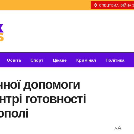
СПЕЦТЕМА: ВІЙНА З
Освіта
Спорт
Цікаве
Кримінал
Політика
ної допомоги
нтрі готовності
ополі
A
A