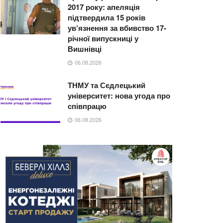
2017 року: апеляція
підтвердила 15 років
ув’язнення за вбивство 17-
річної випускниці у
Вишнівці
06.08.2026
ТНМУ та Сєдлецький
університет: нова угода про
співпрацю
06.08.2026