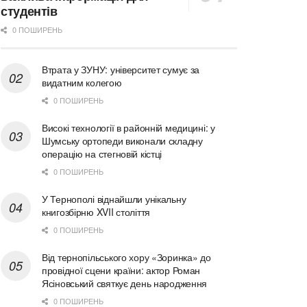
студентів
0 ПОШИРЕНЬ
Втрата у ЗУНУ: університет сумує за
видатним колегою
0 ПОШИРЕНЬ
Високі технології в районній медицині: у
Шумську ортопеди виконали складну
операцію на стегновій кістці
0 ПОШИРЕНЬ
У Тернополі віднайшли унікальну
книгозбірню XVII століття
0 ПОШИРЕНЬ
Від тернопільського хору «Зоринка» до
провідної сцени країни: актор Роман
Ясіновський святкує день народження
0 ПОШИРЕНЬ