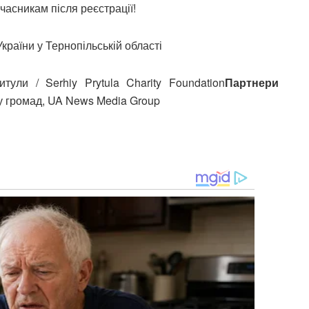
часникам після реєстрації!
країни у Тернопільській області
тули / Serhiy Prytula Charity Foundation
Партнери
ку громад, UA News Media Group