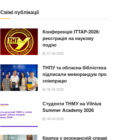
Свіжі публікації
Конференція ITTAP-2026:
реєстрація на наукову
подію
07.08.2026
ТНПУ та обласна бібліотека
підписали меморандум про
співпрацю
06.08.2026
Студенти ТНМУ на Vilnius
Summer Academy 2026
06.08.2026
Крапка у резонансній справі