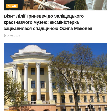
NEWS
Візит Лілії Гриневич до Заліщицького
краєзнавчого музею: ексміністерка
зацікавилася спадщиною Осипа Маковея
04.08.2026