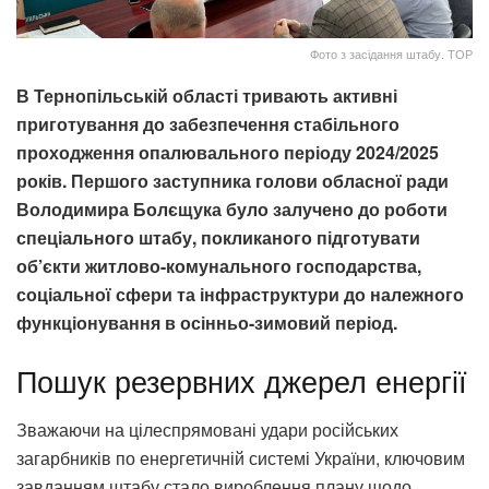
Фото з засідання штабу. ТОР
В Тернопільській області тривають активні
приготування до забезпечення стабільного
проходження опалювального періоду 2024/2025
років. Першого заступника голови обласної ради
Володимира Болєщука було залучено до роботи
спеціального штабу, покликаного підготувати
об’єкти житлово-комунального господарства,
соціальної сфери та інфраструктури до належного
функціонування в осінньо-зимовий період.
Пошук резервних джерел енергії
Зважаючи на цілеспрямовані удари російських
загарбників по енергетичній системі України, ключовим
завданням штабу стало вироблення плану щодо