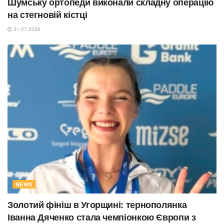
Шумську ортопеди виконали складну операцію
на стегновій кістці
31.07.2026
NEWS
Золотий фініш в Угорщині: тернополянка
Іванна Дяченко стала чемпіонкою Європи з