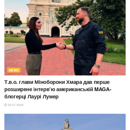
NEWS
Т.в.о. глави Міноборони Хмара дав перше
розширене інтерв’ю американській MAGA-
блогерці Лаурі Лумер
29.07.2026