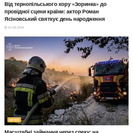
Від тернопільського хору «Зоринка» до
провідної сцени країни: актор Роман
Ясіновський святкує день народження
02.08.2026
NEWS
Масштабні займання через спеку: на