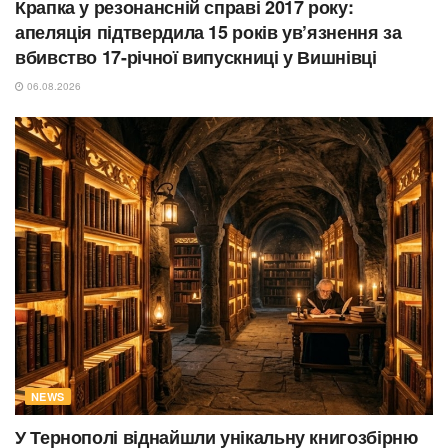
Крапка у резонансній справі 2017 року:
апеляція підтвердила 15 років ув’язнення за
вбивство 17-річної випускниці у Вишнівці
06.08.2026
NEWS
У Тернополі віднайшли унікальну книгозбірню