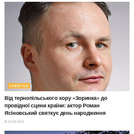
LIFESTYLE
Від тернопільського хору «Зоринка» до
провідної сцени країни: актор Роман
Ясіновський святкує день народження
02.08.2026