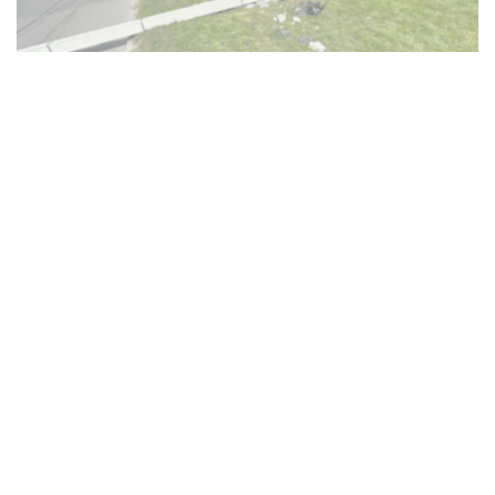
NEWS
В’їхав у бетонний стовп через різке погіршення
здоров’я: у Тернополі госпіталізували водія
Renault Zoe
29.07.2026