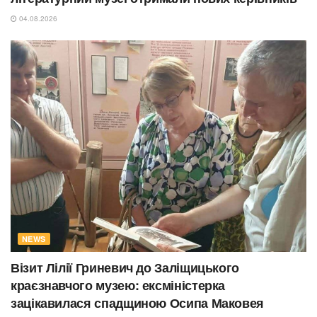
04.08.2026
NEWS
Візит Лілії Гриневич до Заліщицького
краєзнавчого музею: ексміністерка
зацікавилася спадщиною Осипа Маковея