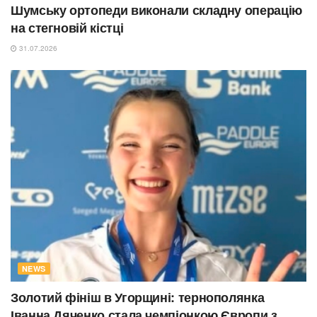
Шумську ортопеди виконали складну операцію
на стегновій кістці
31.07.2026
NEWS
Золотий фініш в Угорщині: тернополянка
Іванна Дяченко стала чемпіонкою Європи з