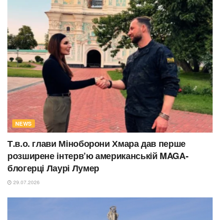
NEWS
Т.в.о. глави Міноборони Хмара дав перше
розширене інтерв’ю американській MAGA-
блогерці Лаурі Лумер
29.07.2026