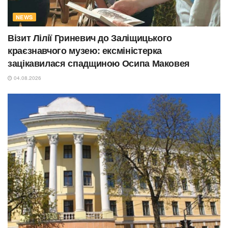
NEWS
Візит Лілії Гриневич до Заліщицького
краєзнавчого музею: ексміністерка
зацікавилася спадщиною Осипа Маковея
04.08.2026