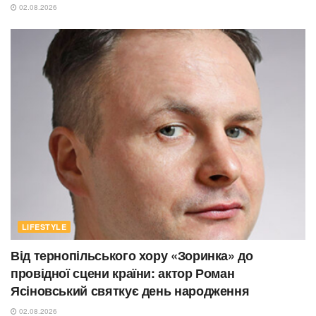
02.08.2026
LIFESTYLE
Від тернопільського хору «Зоринка» до
провідної сцени країни: актор Роман
Ясіновський святкує день народження
02.08.2026