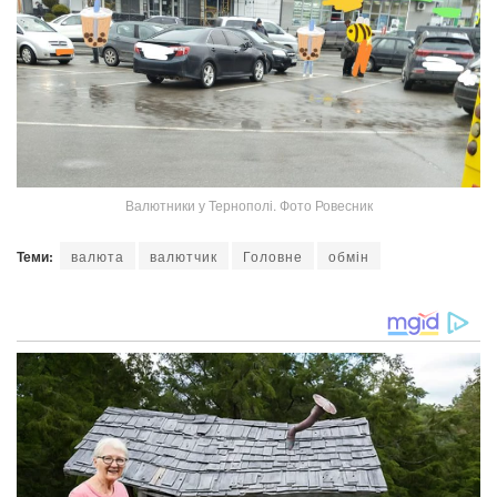
Валютники у Тернополі. Фото Ровесник
Теми:
валюта
валютчик
Головне
обмін