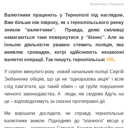
Валютники у Тернополі
Валютники працюють у Тернополі під наглядом.
Вже більше ніж півроку, як з тернопільського ринку
зникли “валютчики”. Правда, деякі сміливці
намагаються таки повернутися у “бізнес”. Але за
їхньою діяльністю уважно стежить поліція, яка
виявляє громадян, котрі здійснюють незаконні
валютні операції. Так пишуть тернопільські
ЗМІ
.
У серпні минулого року новий начальник поліції Сергій
Зюбаненко обіцяв, що це не “одноразова акція” і всім
слід пам’ятати, що такий обмін – це грубе порушення
чинного законодавства. А люди, які свідомо йдуть на
це – відповідатимуть за скоєнні протиправні дії.
Ми вирішили дослідити, чи справді тернопільські
валютники зникли. Підходимо до “злачного” місця у
минулому – автовокзал. Справді, бачимо поліцейського