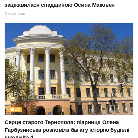
зацікавилася спадщиною Осипа Маковея
04.08.2026
NEWS
Серце старого Тернополя: піарниця Олена
Гарбузинська розповіла багату історію будівлі
школи № 4