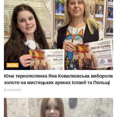
NEWS
Юна тернополянка Яна Ковалковська виборола
золото на мистецьких аренах Іспанії та Польщі
04.05.2026