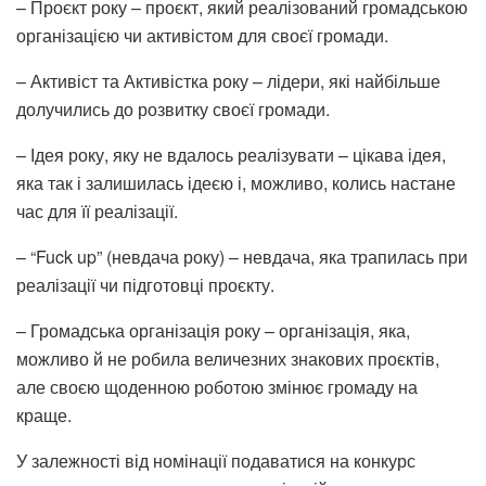
– Проєкт року – проєкт, який реалізований громадською
організацією чи активістом для своєї громади.
– Активіст та Активістка року – лідери, які найбільше
долучились до розвитку своєї громади.
– Ідея року, яку не вдалось реалізувати – цікава ідея,
яка так і залишилась ідеєю і, можливо, колись настане
час для її реалізації.
– “Fuck up” (невдача року) – невдача, яка трапилась при
реалізації чи підготовці проєкту.
– Громадська організація року – організація, яка,
можливо й не робила величезних знакових проєктів,
але своєю щоденною роботою змінює громаду на
краще.
У залежності від номінації подаватися на конкурс