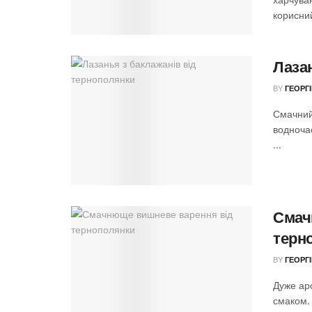
корисний
Лаза
BY
ГЕОРГ
Смачний 
водночас
...
Смач
терн
BY
ГЕОРГ
Дуже ар
смаком. 