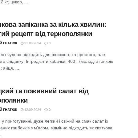
 2 кг; цукор, ...
кова запіканка за кілька хвилин:
тий рецепт від тернополянки
21.09.2024
ІЙ ГНАТЮК
0
пт чудово підходить для швидкого та простого, але
го сніданку. Інгредієнти кабачки, 400 г (молоді з тонкою
 яйця, ...
кий та поживний салат від
ополянки
12.09.2024
ІЙ ГНАТЮК
0
у приготуванні, дуже легкий і свіжий на смак салат із
них грибочків з м’ясом, відмінно підходить як святкова
..