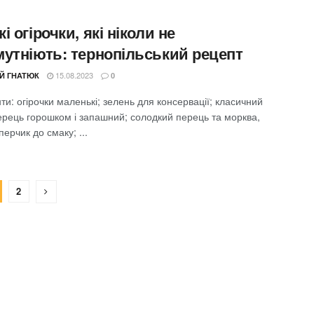
і огірочки, які ніколи не
мутніють: тернопільський рецепт
15.08.2023
ІЙ ГНАТЮК
0
нти: огірочки маленькі; зелень для консервації; класичний
ерець горошком і запашний; солодкий перець та морква,
перчик до смаку; ...
2