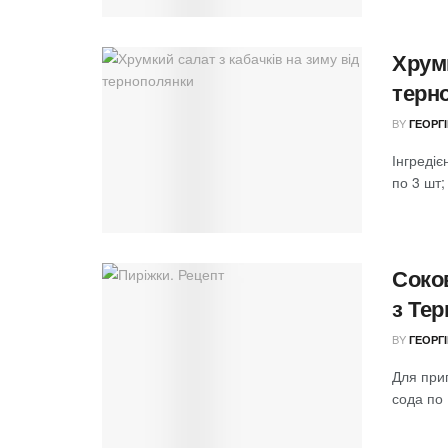
Хрумк
терн
BY
ГЕОРГ
Інгредіє
по 3 шт;
Соков
з Те
BY
ГЕОРГ
Для приг
сода по 