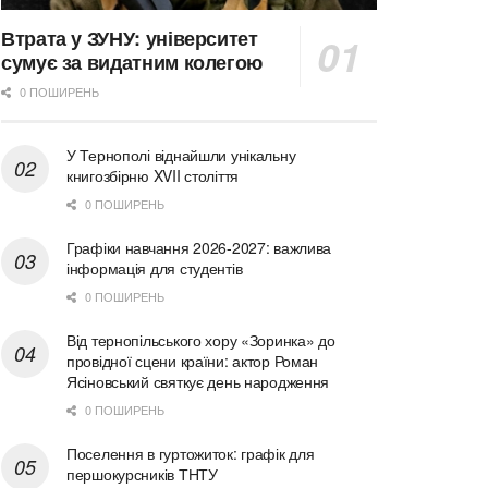
Втрата у ЗУНУ: університет
сумує за видатним колегою
0 ПОШИРЕНЬ
У Тернополі віднайшли унікальну
книгозбірню XVII століття
0 ПОШИРЕНЬ
Графіки навчання 2026-2027: важлива
інформація для студентів
0 ПОШИРЕНЬ
Від тернопільського хору «Зоринка» до
провідної сцени країни: актор Роман
Ясіновський святкує день народження
0 ПОШИРЕНЬ
Поселення в гуртожиток: графік для
першокурсників ТНТУ