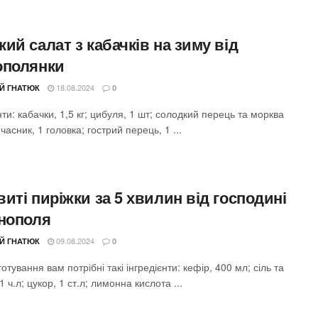
ий салат з кабачків на зиму від
ополянки
18.08.2024
ІЙ ГНАТЮК
0
нти: кабачки, 1,5 кг; цибуля, 1 шт; солодкий перець та морква
 часник, 1 головка; гострий перець, 1 ...
иті пиріжки за 5 хвилин від господині
рнополя
09.08.2024
ІЙ ГНАТЮК
0
отування вам потрібні такі інгредієнти: кефір, 400 мл; сіль та
1 ч.л; цукор, 1 ст.л; лимонна кислота ...