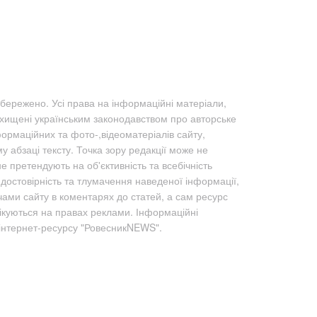
бережено. Усі права на інформаційні матеріали,
ахищені українським законодавством про авторське
формаційних та фото-,відеоматеріалів сайту,
абзаці тексту. Точка зору редакції може не
не претендують на об'єктивність та всебічність
а достовірність та тлумачення наведеної інформації,
чами сайту в коментарях до статей, а сам ресурс
лікуються на правах реклами. Інформаційні
 інтернет-ресурсу "РовесникNEWS".