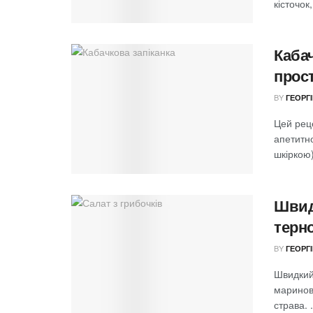
кісточок,
Кабач
прос
BY
ГЕОРГ
Цей реце
апетитно
шкіркою);
Швид
терн
BY
ГЕОРГ
Швидкий 
маринова
страва. .