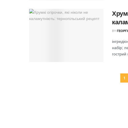
Хрумк
кала
BY
ГЕОРГ
інгредіє
набір; п
гострий 
1