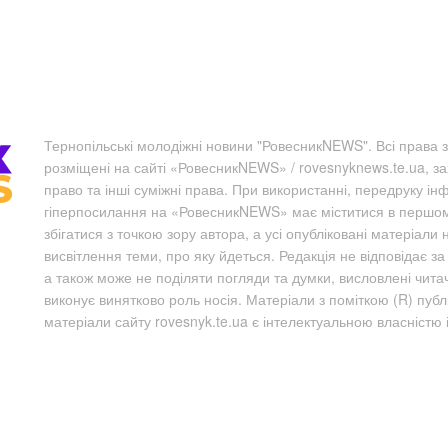
Тернопільські молодіжні новини "РовесникNEWS". Всі права з
розміщені на сайті «РовесникNEWS» / rovesnyknews.te.ua, з
право та інші суміжні права. При використанні, передруку ін
гіперпосилання на «РовесникNEWS» має міститися в першому 
збігатися з точкою зору автора, а усі опубліковані матеріали 
висвітлення теми, про яку йдеться. Редакція не відповідає з
а також може не поділяти погляди та думки, висловлені чита
виконує винятково роль носія. Матеріали з поміткою (R) пуб
матеріали сайту rovesnyk.te.ua є інтелектуальною власністю