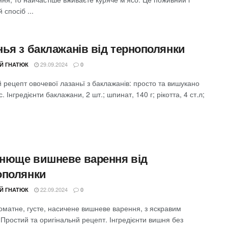
 спосіб ...
нья з баклажанів від тернополянки
29.09.2024
ІЙ ГНАТЮК
0
рецепт овочевої лазаньї з баклажанів: просто та вишукано
. Інгредієнти баклажани, 2 шт.; шпинат, 140 г; рікотта, 4 ст.л;
нюще вишневе варення від
ополянки
22.09.2024
ІЙ ГНАТЮК
0
оматне, густе, насичене вишневе варення, з яскравим
Простий та оригінальнй рецепт. Інгредієнти вишня без