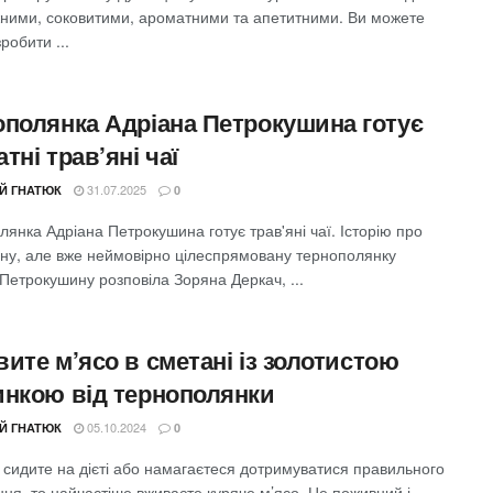
жними, соковитими, ароматними та апетитними. Ви можете
зробити ...
ополянка Адріана Петрокушина готує
тні трав’яні чаї
31.07.2025
ІЙ ГНАТЮК
0
янка Адріана Петрокушина готує трав'яні чаї. Історію про
юну, але вже неймовірно цілеспрямовану тернополянку
Петрокушину розповіла Зоряна Деркач, ...
ите м’ясо в сметані із золотистою
инкою від тернополянки
05.10.2024
ІЙ ГНАТЮК
0
 сидите на дієті або намагаєтеся дотримуватися правильного
ня, то найчастіше вживаєте куряче м’ясо. Це поживний і