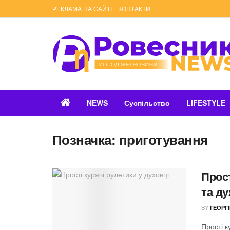
РЕКЛАМА НА САЙТІ
КОНТАКТИ
NEWS
Суспільство
LIFESTYLE
Позначка:
приготування
Прост
та д
BY
ГЕОРГ
Прості к