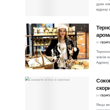
дуже ні
відразу 
Терн
арома
BY
ГЕОРГ
Тернопол
зовсім 
Адріану 
Соков
скор
BY
ГЕОРГ
Якщо ви
харчуван