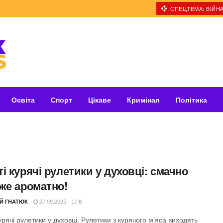
СПЕЦТЕМА: ВІЙНА
Освіта
Спорт
Цікаве
Кримінал
Політика
і курячі рулетики у духовці: смачно
уже ароматно!
27.09.2025
ІЙ ГНАТЮК
0
урячі рулетики у духовці. Рулетики з курячого м’яса виходять