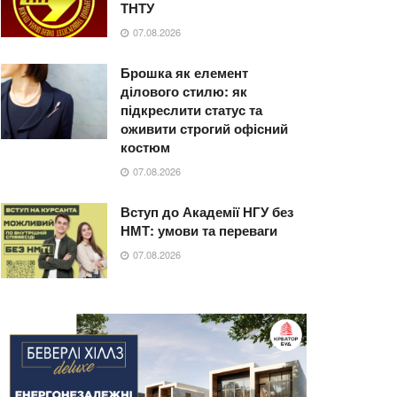
ТНТУ
07.08.2026
Брошка як елемент
ділового стилю: як
підкреслити статус та
оживити строгий офісний
костюм
07.08.2026
Вступ до Академії НГУ без
НМТ: умови та переваги
07.08.2026