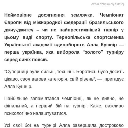
dzhiu dzhitsu dlya detej
Неймовірне досягнення землячки. Чемпіонат
Європи від міжнародної федерації бразильського
джиу-джитсу – чи не найпрестижніший турнір у
цьому виді спорту. Тернопільська спортсменка
Української академії єдиноборств Алла Кушнір —
перша українка, яка виборола “золото” турніру
серед синіх поясів.
“Суперниці були сильні, технічні. Боротись було досить
цікаво, своя вагова категорія, свій рівень”, — пригадує
Алла Кушнір.
Найбільше запам’ятався чемпіонці, як не дивно, не
фінальний, а перший бій на турнірі. Каже, важливо
психологічно налаштуватися.
Усі свої бої на турнірі Алла завершила достроково