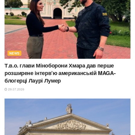
NEWS
Т.в.о. глави Міноборони Хмара дав перше
розширене інтерв’ю американській MAGA-
блогерці Лаурі Лумер
29.07.2026