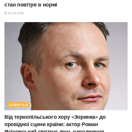
стан повітря в нормі
02.08.2026
LIFESTYLE
Від тернопільського хору «Зоринка» до
провідної сцени країни: актор Роман
Ясіновський святкує день народження