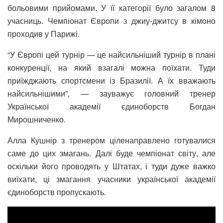
больовими прийомами. У її категорії було загалом 8
учасниць. Чемпіонат Європи з джиу-джитсу в кімоно
проходив у Парижі.
“У Європі цей турнір — це найсильніший турнір в плані
конкуренції, на який взагалі можна поїхати. Туди
приїжджають спортсмени із Бразилії. А їх вважають
найсильнішими”, — зауважує головний тренер
Української академії єдиноборств Богдан
Мирошниченко.
Алла Кушнір з тренером ціленаправлено готувалися
саме до цих змагань. Далі буде чемпіонат світу, але
оскільки його проводять у Штатах, і туди дуже важко
виїхати, ці змагання учасники української академії
єдиноборств пропускають.