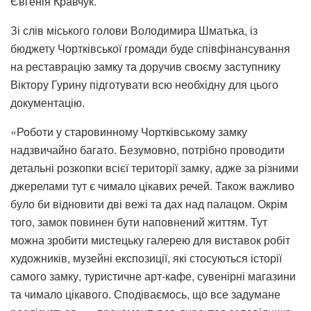
Євгенія Кравчук.
Зі слів міського голови Володимира Шматька, із
бюджету Чортківської громади буде співфінансування
на реставрацію замку та доручив своєму заступнику
Віктору Гурину підготувати всю необхідну для цього
документацію.
«Роботи у старовинному Чортківському замку
надзвичайно багато. Безумовно, потрібно проводити
детальні розкопки всієї території замку, адже за різними
джерелами тут є чимало цікавих речей. Також важливо
було би відновити дві вежі та дах над палацом. Окрім
того, замок повинен бути наповнений життям. Тут
можна зробити мистецьку галерею для виставок робіт
художників, музейні експозиції, які стосуються історії
самого замку, туристичне арт-кафе, сувенірні магазини
та чимало цікавого. Сподіваємось, що все задумане