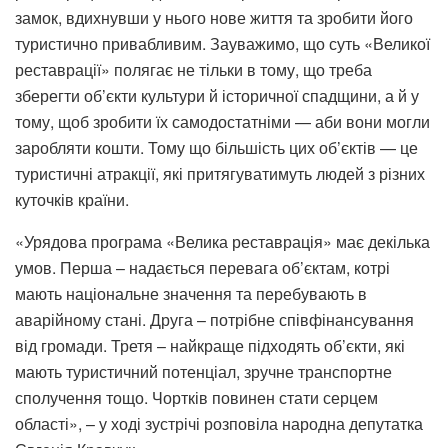
замок, вдихнувши у нього нове життя та зробити його
туристично привабливим. Зауважимо, що суть «Великої
реставрації» полягає не тільки в тому, що треба
зберегти об’єкти культури й історичної спадщини, а й у
тому, щоб зробити їх самодостатніми — аби вони могли
заробляти кошти. Тому що більшість цих об’єктів — це
туристичні атракції, які притягуватимуть людей з різних
куточків країни.
«Урядова програма «Велика реставрація» має декілька
умов. Перша – надається перевага об’єктам, котрі
мають національне значення та перебувають в
аварійному стані. Друга – потрібне співфінансування
від громади. Третя – найкраще підходять об’єкти, які
мають туристичний потенціал, зручне транспортне
сполучення тощо. Чортків повинен стати серцем
області», – у ході зустрічі розповіла народна депутатка