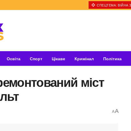
СПЕЦТЕМА: ВІЙНА З
Освіта
Спорт
Цікаве
Кримінал
Політика
дремонтований міст
льт
A
A