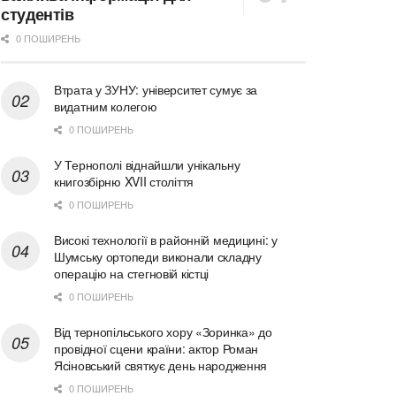
студентів
0 ПОШИРЕНЬ
Втрата у ЗУНУ: університет сумує за
видатним колегою
0 ПОШИРЕНЬ
У Тернополі віднайшли унікальну
книгозбірню XVII століття
0 ПОШИРЕНЬ
Високі технології в районній медицині: у
Шумську ортопеди виконали складну
операцію на стегновій кістці
0 ПОШИРЕНЬ
Від тернопільського хору «Зоринка» до
провідної сцени країни: актор Роман
Ясіновський святкує день народження
0 ПОШИРЕНЬ