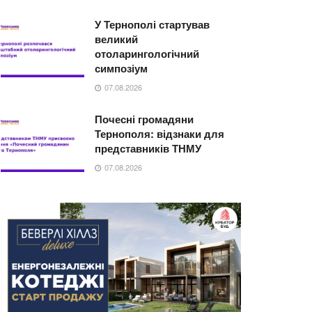
У Тернополі стартував
великий
отоларингологічний
симпозіум
07.08.2026
Почесні громадяни
Тернополя: відзнаки для
представників ТНМУ
07.08.2026