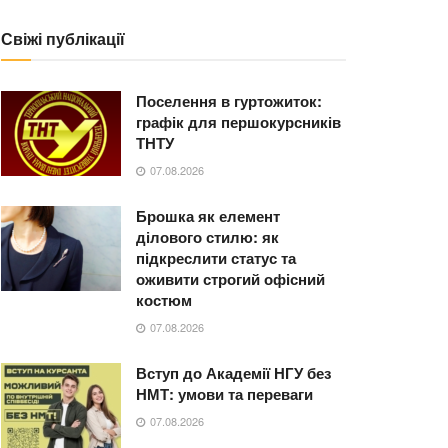
Свіжі публікації
Поселення в гуртожиток:
графік для першокурсників
ТНТУ
07.08.2026
Брошка як елемент
ділового стилю: як
підкреслити статус та
оживити строгий офісний
костюм
07.08.2026
Вступ до Академії НГУ без
НМТ: умови та переваги
07.08.2026