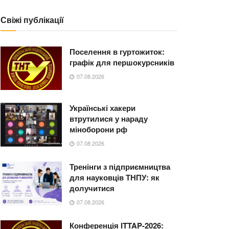
Свіжі публікації
Поселення в гуртожиток:
графік для першокурсників
07.08.2026
Українські хакери
втрутилися у нараду
міноборони рф
07.08.2026
Тренінги з підприємництва
для науковців ТНПУ: як
долучитися
07.08.2026
Конференція ITTAP-2026: