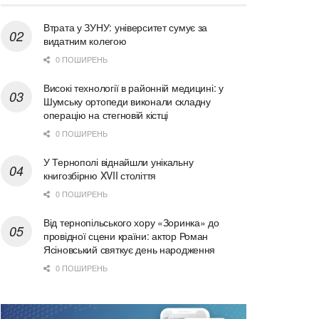
Втрата у ЗУНУ: університет сумує за
видатним колегою
0 ПОШИРЕНЬ
Високі технології в районній медицині: у
Шумську ортопеди виконали складну
операцію на стегновій кістці
0 ПОШИРЕНЬ
У Тернополі віднайшли унікальну
книгозбірню XVII століття
0 ПОШИРЕНЬ
Від тернопільського хору «Зоринка» до
провідної сцени країни: актор Роман
Ясіновський святкує день народження
0 ПОШИРЕНЬ