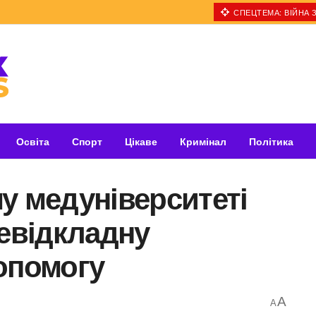
СПЕЦТЕМА: ВІЙНА З
Освіта
Спорт
Цікаве
Кримінал
Політика
у медуніверситеті
невідкладну
опомогу
A
A