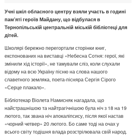
Учні шкіл обласного центру взяли участь в годині
пам’яті героїв Майдану, що відбулася в
Тернопільській центральній міській бібліотеці для
дітей.
Школярі бережно перегортали сторінки книг,
експонованих на виставці «Небесна Сотня: герої, які
змінили хід історії», не тамували сліз, коли слухали
відому на всю Україну пісню на слова нашого
славетного земляка, поета-пісняра Сергія Сірого
«Серце плакало».
Бібліотекар Віолета Намисняк нагадала, що
найстрашнішою та найтрагічнішою була ніч з 18 на 19
лютого, так звана ніч апокаліпсису, після якої настав
«чорний четвер» 20 лютого. Бо саме тоді на очах у
всього світу тодішня влада розстрілювала свій народ.