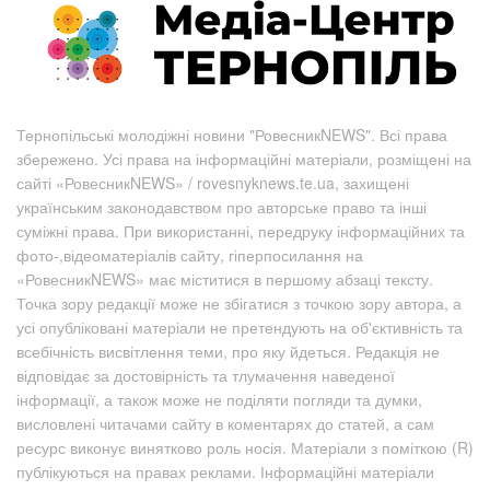
Тернопільські молодіжні новини "РовесникNEWS". Всі права
збережено. Усі права на інформаційні матеріали, розміщені на
сайті «РовесникNEWS» / rovesnyknews.te.ua, захищені
українським законодавством про авторське право та інші
суміжні права. При використанні, передруку інформаційних та
фото-,відеоматеріалів сайту, гіперпосилання на
«РовесникNEWS» має міститися в першому абзаці тексту.
Точка зору редакції може не збігатися з точкою зору автора, а
усі опубліковані матеріали не претендують на об'єктивність та
всебічність висвітлення теми, про яку йдеться. Редакція не
відповідає за достовірність та тлумачення наведеної
інформації, а також може не поділяти погляди та думки,
висловлені читачами сайту в коментарях до статей, а сам
ресурс виконує винятково роль носія. Матеріали з поміткою (R)
публікуються на правах реклами. Інформаційні матеріали