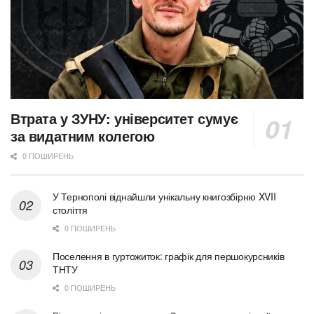
Втрата у ЗУНУ: університет сумує
за видатним колегою
0 ПОШИРЕНЬ
У Тернополі віднайшли унікальну книгозбірню XVII
століття
0 ПОШИРЕНЬ
Поселення в гуртожиток: графік для першокурсників
ТНТУ
0 ПОШИРЕНЬ