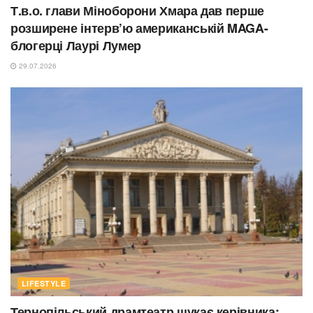
Т.в.о. глави Міноборони Хмара дав перше
розширене інтерв’ю американській MAGA-
блогерці Лаурі Лумер
29.07.2026
LIFESTYLE
Тернопільський драмтеатр шукає керівника: