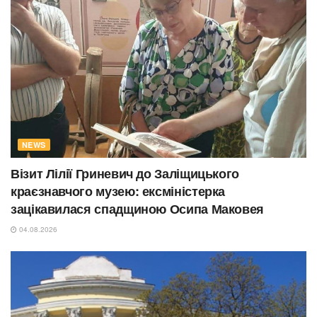
NEWS
Візит Лілії Гриневич до Заліщицького
краєзнавчого музею: ексміністерка
зацікавилася спадщиною Осипа Маковея
04.08.2026