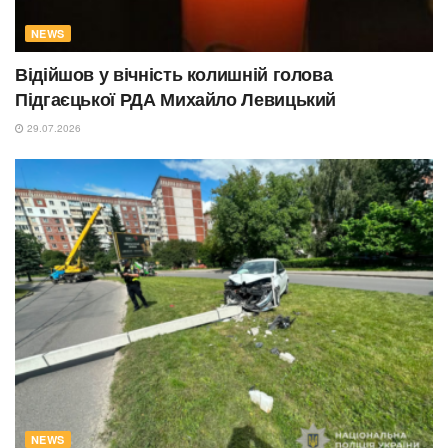
NEWS
Відійшов у вічність колишній голова
Підгаєцької РДА Михайло Левицький
29.07.2026
NEWS