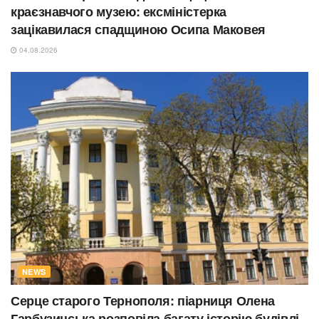
краєзнавчого музею: ексміністерка
зацікавилася спадщиною Осипа Маковея
04.08.2026
NEWS
Серце старого Тернополя: піарниця Олена
Гарбузинська розповіла багату історію будівлі