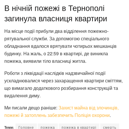
В нічній пожежі в Тернополі
загинула власниця квартири
На місце події прибули два відділення пожежно-
рятувальної служби. За допомогою спеціального
обладнання вдалося врятувати чотирьох мешканців
будинку. На жаль, о 22:59 в квартирі, де виникла
пожежа, виявили тіло власниці житла.
Роботи з ліквідації наслідків надзвичайної події
ускладнювалися через захаращення квартири сміттям,
що вимагало додаткового розбирання конструкцій та
видалення диму.
Ми писали дещо раніше:
Захист майна від злочинців,
пожежі й затоплень забезпечить Поліція охорони
.
Теми:
Головне
пожежа
пожежа в квартирі
смерть