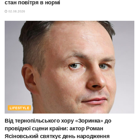
стан повітря в нормі
02.08.2026
LIFESTYLE
Від тернопільського хору «Зоринка» до
провідної сцени країни: актор Роман
Ясіновський святкує день народження