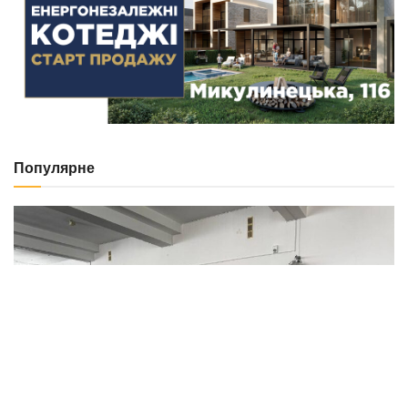
NEWS
В’їхав у бетонний стовп через різке погіршення
здоров’я: у Тернополі госпіталізували водія
Renault Zoe
29.07.2026