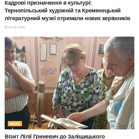
Кадрові призначення в культурі:
Тернопільський художній та Кременецький
літературний музеї отримали нових керівників
04.08.2026
NEWS
Візит Лілії Гриневич до Заліщицького