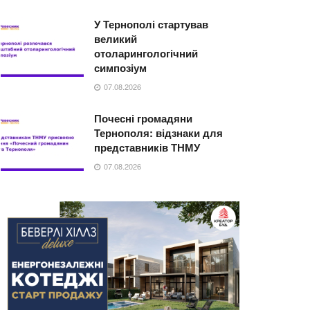
У Тернополі стартував
великий
отоларингологічний
симпозіум
07.08.2026
Почесні громадяни
Тернополя: відзнаки для
представників ТНМУ
07.08.2026