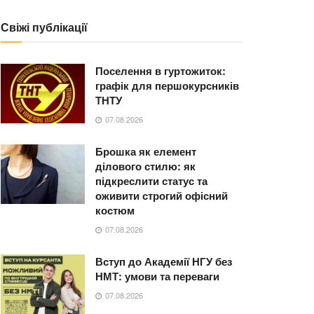
Свіжі публікації
Поселення в гуртожиток:
графік для першокурсників
ТНТУ
07.08.2026
Брошка як елемент
ділового стилю: як
підкреслити статус та
оживити строгий офісний
костюм
07.08.2026
Вступ до Академії НГУ без
НМТ: умови та переваги
07.08.2026