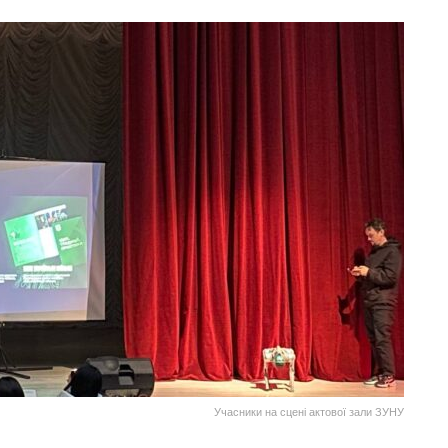
Учасники на сцені актової зали ЗУНУ