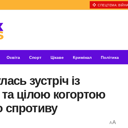
СПЕЦТЕМА: ВІЙНА
Освіта
Спорт
Цікаве
Кримінал
Політика
лась зустріч із
 та цілою когортою
о спротиву
A
A