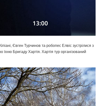
іпіані, Євген Турчинов та робопес Елвіс зустрілися з
о їхню Бригаду Хартія. Хартія тур організований