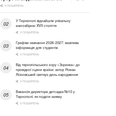
0 ПОШИРЕНЬ
У Тернополі віднайшли унікальну
книгозбірню XVII століття
0 ПОШИРЕНЬ
Графіки навчання 2026-2027: важлива
інформація для студентів
0 ПОШИРЕНЬ
Від тернопільського хору «Зоринка» до
провідної сцени країни: актор Роман
Ясіновський святкує день народження
0 ПОШИРЕНЬ
Вакансія директора дитсадка №10 у
Тернополі: як подати заявку
0 ПОШИРЕНЬ