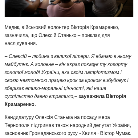
Медик, військовий волонтер Вікторія Крамаренко,
зазначила, що Олексій Станько – приклад для
наслідування.
– Олексій – людина з великої літери. Я вбачаю в ньому
майбутнє. А головне – він якраз показує ту когорту
золотої молоді України, яка своїм патріотизмом і
своєю невтомною працею крок за кроком вибудовує і
зберігає етико-моральні цінності, які наше
суспільство давно втратило,
– зауважила Вікторія
Крамаренко.
Кандидатуру Олексія Станька на посаду мера
Тернополя підтримав також народний депутат України,
засновник Громадянського руху «Хвиля» Віктор Чумак.