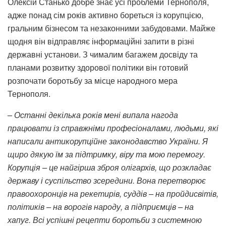
Олексій Станько добре знає усі проблеми Тернополя,
адже понад сім років активно бореться із корупцією,
гральним бізнесом та незаконними забудовами. Майже
щодня він відправляє інформаційні запити в різні
державні установи. З чималим багажем досвіду та
планами розвитку здорової політики він готовий
розпочати боротьбу за місце народного мера
Тернополя.
– Останні декілька років мені випала нагода
працювати із справжніми професіоналами, людьми, які
написали антикорупційне законодавство України. Я
щиро дякую їм за підтримку, віру та мою перемогу.
Корупція – це найгірша зброя олігархів, що розкладає
державу і суспільство зсередини. Вона перетворює
правоохоронців на рекетирів, суддів – на пройдисвітів,
політиків – на ворогів народу, а підприємців – на
хапуг. Всі успішні рецепти боротьби з системною