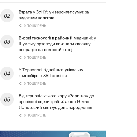
Втрата у ЗУНУ: університет сумує за
видатним колегою
0 ПОШИРЕНЬ
Високі технології в районній медицині: у
Шумську ортопеди виконали складну
операцію на стегновій кістці
0 ПОШИРЕНЬ
У Тернополі віднайшли унікальну
книгозбірню XVII століття
0 ПОШИРЕНЬ
Від тернопільського хору «Зоринка» до
провідної сцени країни: актор Роман
Ясіновський святкує день народження
0 ПОШИРЕНЬ