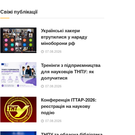
Свіжі публікації
Українські хакери
втрутилися у нараду
міноборони рф
07.08.2026
Тренінги з підприємництва
для науковців ТНПУ: як
долучитися
07.08.2026
Конференція ITTAP-2026:
реєстрація на наукову
подію
07.08.2026
ТНПУ та обласна бібліотека