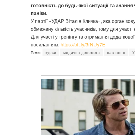
готовність до будь-якої ситуації та знання
паніки.
У партії «УДАР Віталія Кличка», яка організов
обмежену кількість учасників, тому для участі
Для участі у тренінгу та отримання додатково
посиланням:
https://bit.ly/3rNUy7E
Теми:
курси
медична допомога
навчання
У