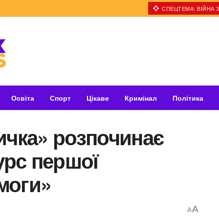
СПЕЦТЕМА: ВІЙНА З
Освіта
Спорт
Цікаве
Кримінал
Політика
ичка» розпочинає
урс першої
моги»
A
A