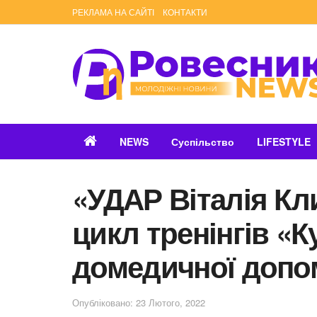
РЕКЛАМА НА САЙТІ
КОНТАКТИ
NEWS
Суспільство
LIFESTYLE
«УДАР Віталія Кл
цикл тренінгів «К
домедичної допо
Опубліковано: 23 Лютого, 2022