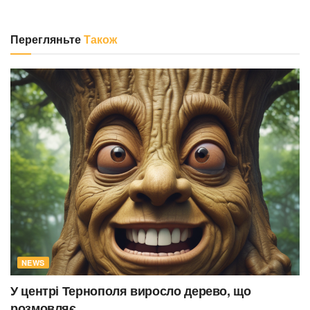
Перегляньте
Також
NEWS
У центрі Тернополя виросло дерево, що
розмовляє