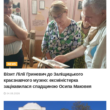
NEWS
Візит Лілії Гриневич до Заліщицького
краєзнавчого музею: ексміністерка
зацікавилася спадщиною Осипа Маковея
04.08.2026