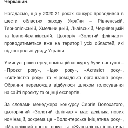
Черкашин
.
Нагадаємо, що у 2020-21 роках конкурс проводився в
шести областях заходу України – Рівненській,
Тернопільській, Хмельницькій, Львівській, Чернівецькій
та Івано-Франківській. Цьогоріч «Золотий фліпчарт»
проводитиметься вже на території усіх областей, які
підконтрольні уряду України.
У минулі роки серед номінацій конкурсу були наступні –
«Проєкт року», «Ідея року», «Активіст року»,
«Активістка року» та «Громадська організація року».
Обрання переможців відбулося шляхом голосування
на сайті проєкту та оцінці експертів.
За словами менеджера конкурсу Сергія Волохатого,
цьогорічний «Золотий фліпчарт» має декілька нових
номінацій, зокрема це «Волонтерська ініціатива року»,
«Молодіжний проєкт року» та «Журналістка ініціатива